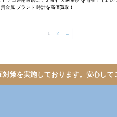
 ピアゴ碧南東店にて２周年”大感謝祭”を開催！【１０/１
金 貴金属 ブランド 時計を高価買取！
1
2
→
症対策を実施しております。
安心して