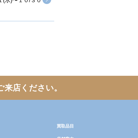
(水)〜１０/３０
ご来店ください。
買取品目