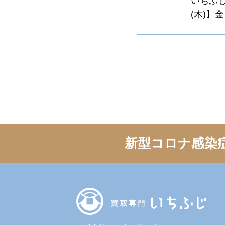
いちふじ
(木)】
新型コロナ感染