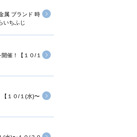
属 ブランド 時
らいちふじ
を開催！【１０/１
【１０/１(水)〜