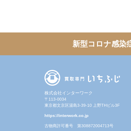
新型コロナ感染
株式会社インターワーク
〒113-0034
東京都文京区湯島3-39-10 上野THビル3F
https://interwork.co.jp
古物商許可番号 第308872004713号