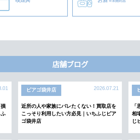
喫煙具
お酒
※未開封品
店舗ブログ
8.01
2026.07.21
ピアゴ袋井店
「損
近所の人や家族にバレたくない！買取店を
「
ちふ
こっそり利用したい方必見｜いちふじピア
相
ゴ袋井店
じ