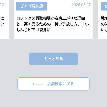
7.01
2026.06.27
ピアゴ袋井店
めに
ロレックス買取相場が右肩上がりな理由
戦
｜い
と、高く売るための「賢い手放し方」｜い
の
ちふじピアゴ袋井店
い
もっと見る
店舗検索に戻る