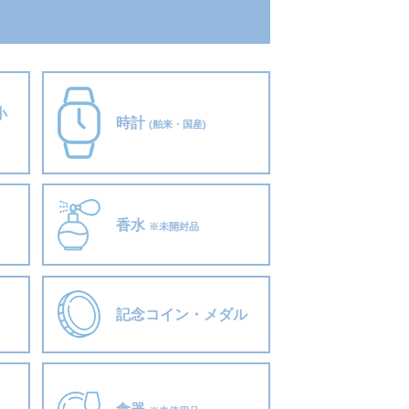
小
時計
(舶来・国産)
香水
※未開封品
記念コイン・メダル