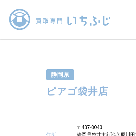
静岡県
ピアゴ袋井店
〒437-0043
住所
静岡県袋井市新池字原川田11