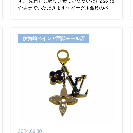
す。 先日お買取りさせていただいたお品を紹
介させていただきます✨ イーグル金貨のペン
ダント🦅✨ 表面には自由の女神 裏面にはイー
グルのデザインがかたどられています！ アメ
リカのシン
伊勢崎ベイシア西部モール店
2024.06.30