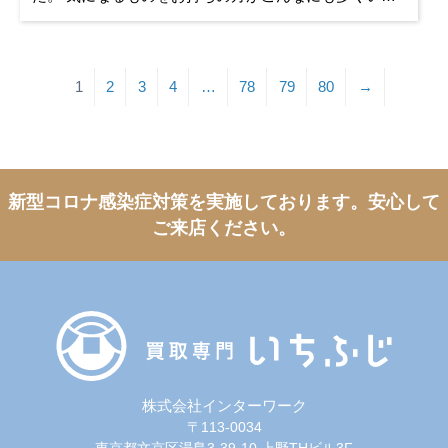
っしゃるんだなと、改めて実感いたしました。 当店は
ポートウォーク3Fに常設
1
2
3
4
…
78
79
80
→
新型コロナ感染症対策を実施しております。
安心して
ご来店ください。
株式会社インターワーク
〒113-0034