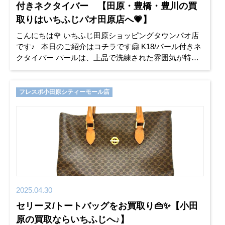
付きネクタイバー 【田原・豊橋・豊川の買
取りはいちふじパオ田原店へ💗】
こんにちは🌹 いちふじ田原ショッピングタウンパオ店
です♪ 本日のご紹介はコチラです🤗 K18/パール付きネ
クタイバー パールは、上品で洗練された雰囲気が特徴
です。そのため、女性だけでなく、男性の魅力をも引
き
フレスポ小田原シティーモール店
2025.04.30
セリーヌ/トートバッグをお買取り👜✨【小田
原の買取ならいちふじへ♪】