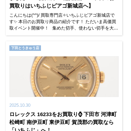
買取りはいちふじピアゴ新城店へ】
こんにちは(^^)/ 買取専門店✧いちふじピアゴ新城店で
す✨ 本日のお買取り商品の紹介です！ ただいま高価買
取イベント開催中！ 集めた切手、使わない切手を大量
に買い取りました！！ &nbs
下田とうきゅう店
2025.10.30
ロレックス 16233をお買取り⌚ 下田市 河津町
松崎町 南伊豆町 東伊豆町 賀茂郡の買取なら
「いちふじ」へ！