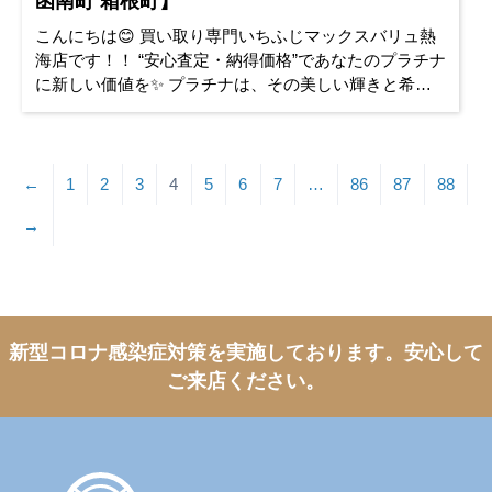
函南町 箱根町】
こんにちは😊 買い取り専門いちふじマックスバリュ熱
海店です！！ “安心査定・納得価格”であなたのプラチナ
に新しい価値を✨ プラチナは、その美しい輝きと希少
性から、長く愛され続けている貴金属です✨ 実は今、
そのプラチナ価格
←
1
2
3
4
5
6
7
…
86
87
88
→
新型コロナ感染症対策を実施しております。
安心して
ご来店ください。