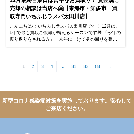
12月最終営業日は喜平をお買取り！ 貴金属ご
売却の相談は当店へ🤗【東海市・知多市 買
取専門いちふじラスパ太田川店】
こんにちは🍊 いちふじラスパ太田川店です！ 12月は、
1年で最も買取ご依頼が増えるシーズンです🎁 「今年の
振り返りをされる方」「来年に向けて身の回りを整え
たい方」からのご相談も増えています😘 金相場・ブラ
ンド品相場共に安
1
2
3
4
…
81
82
83
→
新型コロナ感染症対策を実施しております。
安心して
ご来店ください。