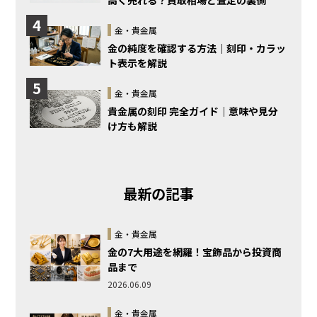
4
金・貴金属
金の純度を確認する方法｜刻印・カラッ
ト表示を解説
5
金・貴金属
貴金属の刻印 完全ガイド｜意味や見分
け方も解説
最新の記事
金・貴金属
金の7大用途を網羅！宝飾品から投資商
品まで
2026.06.09
金・貴金属