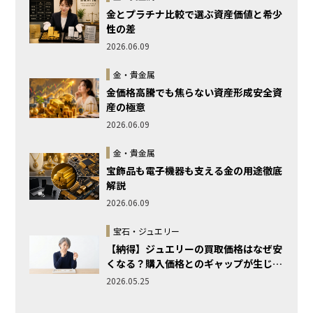
金とプラチナ比較で選ぶ資産価値と希少
性の差
2026.06.09
金・貴金属
金価格高騰でも焦らない資産形成安全資
産の極意
2026.06.09
金・貴金属
宝飾品も電子機器も支える金の用途徹底
解説
2026.06.09
宝石・ジュエリー
【納得】ジュエリーの買取価格はなぜ安
くなる？購入価格とのギャップが生じる
理由と仕組みを徹底解説
2026.05.25