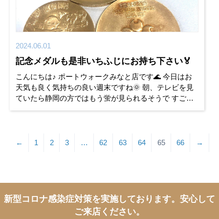
2024.06.01
記念メダルも是非いちふじにお持ち下さい🏅
こんにちは♪ ポートウォークみなと店です🌊 今日はお
天気も良く気持ちの良い週末ですね🌞 朝、テレビを見
ていたら静岡の方ではもう蛍が見られるそうで すごく
綺麗な映像がうつっていました✨ 実は蛍を見たくて毎
年、色んなところを
←
1
2
3
…
62
63
64
65
66
→
新型コロナ感染症対策を実施しております。
安心して
ご来店ください。