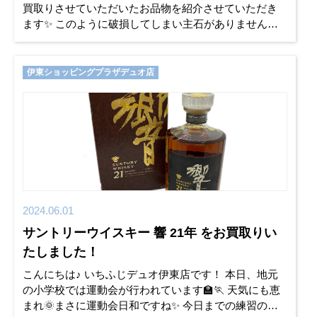
買取りさせていただいたお品物を紹介させていただき
ます✨ このように破損してしまい主石がありませんが
お買取り可能ですのでご安心ください💍✨ 壊れてしま
って
伊東ショッピングプラザデュオ店
2024.06.01
サントリーウイスキー 響 21年 をお買取りい
たしました！
こんにちは♪ いちふじデュオ伊東店です！ 本日、地元
の小学校では運動会が行われています🏫🏃 天気にも恵
まれ🌞まさに運動会日和ですね✨ 今日までの練習の成