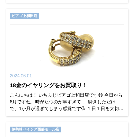
果を発揮して悔いのないよう頑張ってください(^^♪ さ
て、本日ご紹介
ピアゴ上和田店
2024.06.01
18金のイヤリングをお買取り！
こんにちは！ いちふじピアゴ上和田店です😊 今日から
6月ですね。時がたつのが早すぎて… 瞬きしただけ
で、1か月が過ぎてしまう感覚です💦 １日１日を大切に
丁寧に過ごしたいと思います。 さて昨日１８金のダイ
ヤモ
伊勢崎ベイシア西部モール店