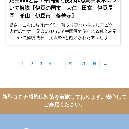
足金999とは？中国圏で使われる純金表示につ
いて解説【伊豆の国市 大仁 田京 伊豆長
岡 韮山 伊豆市 修善寺】
皆さまこんにちは(*^-^*)♬ 買取り専門いちふじアピタ
大仁店です！ 足金999とは？中国圏で使われる純金表示
について解説 先日、足金999と刻印されたアクセサリー
をお買取りさせていただきました。 日本では「K18」
や
1
2
3
4
…
82
83
84
→
新型コロナ感染症対策を実施しております。
安心して
ご来店ください。