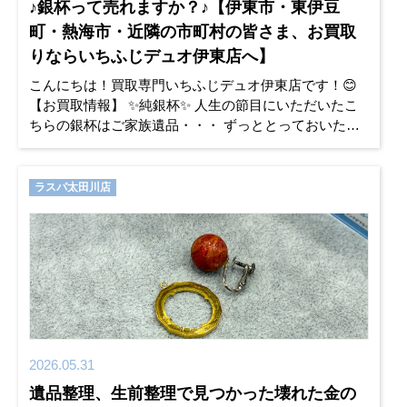
♪銀杯って売れますか？♪【伊東市・東伊豆
町・熱海市・近隣の市町村の皆さま、お買取
りならいちふじデュオ伊東店へ】
こんにちは！買取専門いちふじデュオ伊東店です！😊
【お買取情報】 ✨純銀杯✨ 人生の節目にいただいたこ
ちらの銀杯はご家族遺品・・・ ずっととっておいた
が・・・そろそろ整理しようかと・・・ いうことでお
持ちいただきました✨
ラスパ太田川店
2026.05.31
遺品整理、生前整理で見つかった壊れた金の