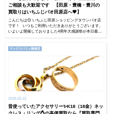
ご相談も大歓迎です 【田原・豊橋・豊川の
買取りはいちふじパオ田原店へ💗】
こんにちは😊 いちふじ田原ショッピングタウンパオ店
です！ いつもご利用いただきありがとうございます。
いよいよ開催しておりました4周年大感謝祭が本日最終
日となりました！ 「気になっていたけれど、まだ行け
てい
マックスバリュ熱海店
2026.05.31
昔使っていたアクセサリー✨K18（18金）ネッ
クレス・リング💍の高価買取なら『買取専門