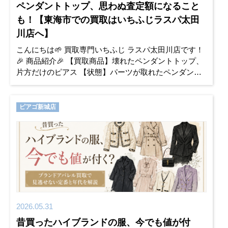
ペンダントトップ、思わぬ査定額になること
も！【東海市での買取はいちふじラスパ太田
川店へ】
こんにちは🌱 買取専門いちふじ ラスパ太田川店です！
🎉 商品紹介🎉 【買取商品】壊れたペンダントトップ、
片方だけのピアス 【状態】パーツが取れたペンダント
トップ、くすみ・変色・汚れがあるピアス 「亡くな
った母か
ピアゴ新城店
2026.05.31
昔買ったハイブランドの服、今でも値が付