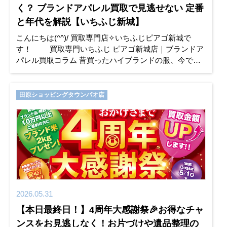
く？ ブランドアパレル買取で見逃せない 定番
と年代を解説【いちふじ新城】
こんにちは(^^)/ 買取専門店✧いちふじピアゴ新城で
す！ 買取専門いちふじ ピアゴ新城店｜ブランドア
パレル買取コラム 昔買ったハイブランドの服、今でも
値が付く？ ブランドアパレル買取で見逃せな
田原ショッピングタウンパオ店
2026.05.31
【本日最終日！】4周年大感謝祭🎉お得なチャ
ンスをお見逃しなく！お片づけや遺品整理の