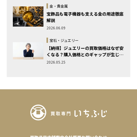
金・貴金属
宝飾品も電子機器も支える金の用途徹底
解説
2026.06.09
宝石・ジュエリー
【納得】ジュエリーの買取価格はなぜ安
くなる？購入価格とのギャップが生じる
理由と仕組みを徹底解説
2026.05.25