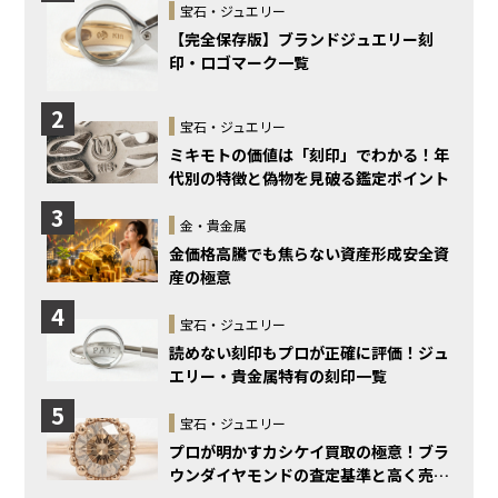
宝石・ジュエリー
【完全保存版】ブランドジュエリー刻
印・ロゴマーク一覧
2
宝石・ジュエリー
ミキモトの価値は「刻印」でわかる！年
代別の特徴と偽物を見破る鑑定ポイント
3
金・貴金属
金価格高騰でも焦らない資産形成安全資
産の極意
4
宝石・ジュエリー
読めない刻印もプロが正確に評価！ジュ
エリー・貴金属特有の刻印一覧
5
宝石・ジュエリー
プロが明かすカシケイ買取の極意！ブラ
ウンダイヤモンドの査定基準と高く売る