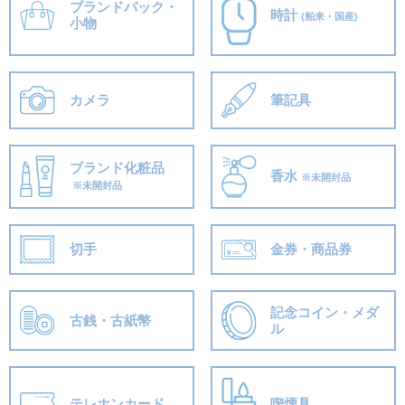
ブランドバック・
時計
(舶来・国産)
小物
カメラ
筆記具
ブランド化粧品
香水
※未開封品
※未開封品
切手
金券・商品券
記念コイン・メダ
古銭・古紙幣
ル
テレホンカード
喫煙具