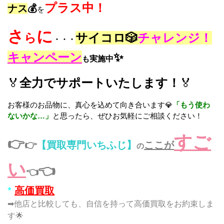
プラス中！
ナス
💰
を
さ
に
ら
サイコロ🎲
チャレンジ！
・・・
キャンペーン
✨
も
実施中
🏅
全力でサポートいたします！
🏅
お客様のお品物に、真心を込めて向き合います💎
「もう使わ
ないかな…」
と思ったら、ぜひお気軽にご相談ください！
すご
👉
👉
【買取専門いちふじ】
ここが
の
い
👈
👈
*
高価買取
➡他店と比較しても、自信を持って高価買取をお約束しま
す🌟