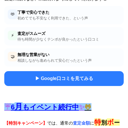
丁寧で安心できた
🫶
初めてでも不安なく利用できた、という声
査定がスムーズ
⚡
待ち時間が少なくテンポが良かったという口コミ
無理な営業がない
🤝
相談しながら進められて安心だったという声
▶ Google口コミを見てみる
月
☔
6
もイベント続行中
✨
🐸
特
ボ
別
ー
【特別キャンペーン】
では、通常の
査定金額
に