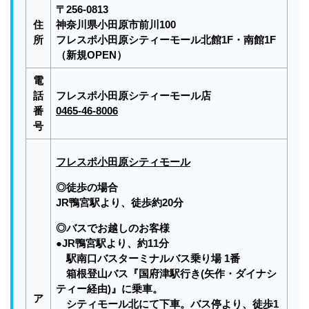
〒256-0813
住
神奈川県小田原市前川100
所
フレスポ小田原シティーモール北館1F・南館1F
（新規OPEN）
電
話
フレスポ小田原シティーモール店
番
0465-46-8006
号
フレスポ小田原シティモール
◎徒歩の場合
JR鴨宮駅より、徒歩約20分
◎バスでお越しのお客様
●JR鴨宮駅より、約11分
駅南口バスターミナルバス乗り場 1番
箱根登山バス『国府津駅行き(矢作・ダイナシ
ティー経由)』に乗車。
ア
シティモール北にて下車。バス停より、徒歩1