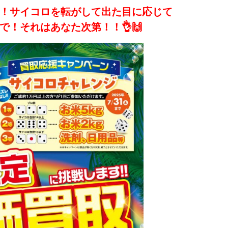
！サイコロを転がして出た目に応じて
！それはあなた次第！！👌🙌