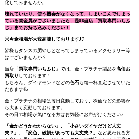
化してみませんか。
壊れていたり、使う機会がなくなって、しまいこんでしまっ
ている貴金属がございましたら、是非当店「買取専門いちふ
じ」までお持ち込みください！
只今金相場が大変高騰しております⤴⤴
皆様もタンスの肥やしとなってしまっているアクセサリー等
はございませんか？
当店『
買取専門いちふじ
』では、金・プラチナ製品を
高価お
買取り
しております！
もちろん、ダイヤモンドなどの
色石
も精一杯査定させていた
だきます👍
金・プラチナの相場は毎日変動しており、株価などの影響か
ら大きく変動しております。
その日の相場が気になる方はお気軽にお声がけください♪
「金かどうかわからない」、「小さいダイヤだけど大丈
夫？」、「変色、破損があっても大丈夫？」
など思われる方