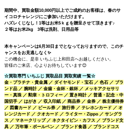
期間中、買取金額10,000円以上でご成約のお客様は、春のサ
イコロチャレンジにご参加いただけます。
ハズレくじなし！1等はお米5ｋｇを贈呈させて頂きます♪
２等はお米2kg
3等は洗剤、日用品等
本キャンペーンは6月30日までとなっておりますので、このチ
ャンスをお見逃しなく✨
この機会に、是非 いちふじ上和田店へお越しください。
皆様のご来店、心よりお待ちしています😊
☆買取専門 いちふじ 買取品目 買取実績 一覧☆
金・プラチナ・貴金属 ／ ダイヤモンド・宝石 ／ 色石 ／ ブラ
ンド品 ／ 腕時計 ／ 金歯・金杯・銀杯 ／ メッキアクセサリ
ー・真珠 ／ 勲章・トロフィー ／ 置き時計 ／ 普通・記念・中
国切手 ／ はがき ／ 収入印紙 ／ 商品券 ／ 金券 ／ 株主優待券
／ 図書カード ／ ビール券 ／ 旅行券 ／ テレホンカード ／ オ
レンジカード ／ クオカード ／ ライター・Zippo ／ サングラ
ス ／ マネークリップ ／ ネクタイピン・カフス ／ ブランド文
具 ／ 万年筆・ボールペン ／ ブランド食器 ／ ブランドコス