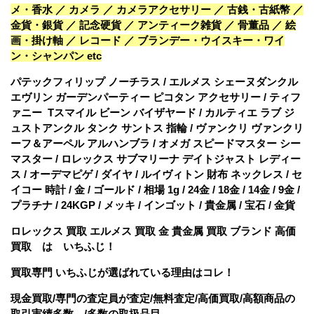
メ・香水 ／ カメラ ／ カメラアクセサリー ／ 古銭・古紙幣 ／
金貨・銀貨 ／ 記念硬貨 ／ アンティーク雑貨 ／ 骨董品 ／ 絵
画・掛け軸 ／ レコード ／ ブランデー・ウイスキー・ワイ
ン・シャンパン etc
パテックフィリップ ノーチラス / エルメス シェーヌダンクル
エヴリン ガーデンパーティー ピコタン アクセサリー / ティフ
ァニー Tスマイル ビーン バイザヤード / カルティエ ラブ ジ
ュストアンクル タンク サントス 指輪 / ヴァンクリ ヴァンクリ
ーフ＆アーペル アルハンブラ / オメガ スピードマスター シー
マスター / ロレックス サブマリーナ デイトジャスト レディー
ス / オーデマピゲ / ダイヤ / ルイヴィトン 財布 ネックレス / セ
イコー 時計 / 金 / ゴールド / 相場 1g / 24金 / 18金 / 14金 / 9金 /
プラチナ / 24KGP / メッキ / インゴット / 貴金属 / 宝石 / 金貨
ロレックス 買取 エルメス 買取 金 貴金属 買取 ブランド 高価
買取 は いちふじ！
買取専門 いちふじが選ばれている理由はコレ！
現金買取/専門の査定員が査定/無料査定/
高価買取/高額商品の
取引実績多数 /多数の取扱品目