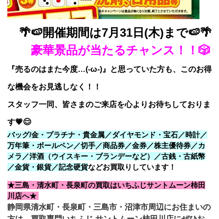
🌴🍉開催期間は7月31日(木)まで🍉🌴
豪華景品が当たるチャンス！！🎲
『売るのはまた今度…(-ω-)』と思っていた方も、このお得
な機会をお見逃しなく！！
スタッフ一同、皆さまのご来店を心よりお待ちしておりま
す💗😊
バッグ/金・プラチナ・貴金属／ダイヤモンド・宝石／時計／
万年筆・ボールペン／切手／商品券／金券／株主優待券／カ
メラ／洋酒（ウイスキー・ブランデーなど）／古銭・古紙幣
／金貨・銀貨／記念硬貨
などお買取りしています！
★三島・清水町・長泉町の買取はいちふじサントムーン柿田
川店へ★
静岡県清水町・長泉町・三島市・沼津市周辺にお住まいの
方は、買取専門いちふじ サントムーン柿田川店にぜひお