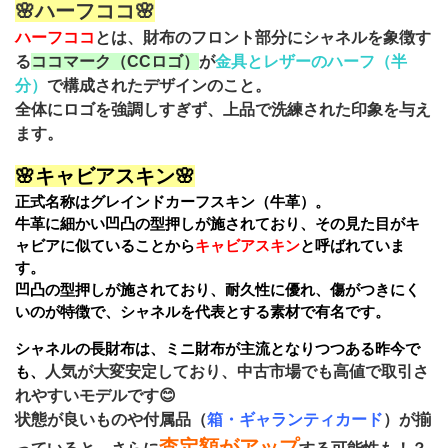
🌸ハーフココ🌸
ハーフココ
とは、財布のフロント部分にシャネルを象徴す
る
ココマーク（CCロゴ）
が
金具とレザーのハーフ（半
分）
で構成されたデザインのこと。
全体にロゴを強調しすぎず、上品で洗練された印象を与え
ます。
🌸キャビアスキン🌸
正式名称はグレインドカーフスキン（牛革）。
牛革に細かい凹凸の型押しが施されており、その見た目がキ
ャビアに似ていることから
キャビアスキン
と呼ばれていま
す。
凹凸の型押しが施されており、耐久性に優れ、傷がつきにく
いのが特徴で、シャネルを代表とする素材で有名です。
シャネルの長財布は、ミニ財布が主流となりつつある昨今で
も、
人気が大変安定しており、中古市場でも高値で取引さ
れやすいモデルです😊
状態が良いものや付属品（
箱・ギャランティカード
）が揃
査定額がアップ