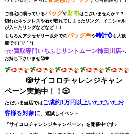
っていると、さらに
する可能性も！？
バッグ
財布
ご自宅に眠っている
や
はございませんか？？
切れたネックレスや石が取れてしまったリング、
イニシャル
が入ったリングなどなど！！
バッグ👜
時計⌚
もちろんアクセサリー以外での
や
も大歓
迎です(´▽｀*)
買取専門いちふじサントムーン柿田川店
ぜひ
へ
お持ち下さいませ🥰💗
🎲サイコロチャレンジキャン
ペーン実施中！！🎲
ご成約1万円以上いただいたお
ただいま当店では
客様を対象に
、運試しイベント
『サイコロチャレンジキャンペーン』を開催中です♪