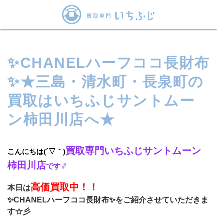
✨CHANELハーフココ長財布
✨★三島・清水町・長泉町の
買取はいちふじサントムー
ン柿田川店へ★
買取専門いちふじサントムーン
こんにちは(´▽｀)
柿田川店
です
🎵
高価買取中！！
本日は
✨CHANELハーフココ長財布✨をご紹介させていただきま
す☆彡