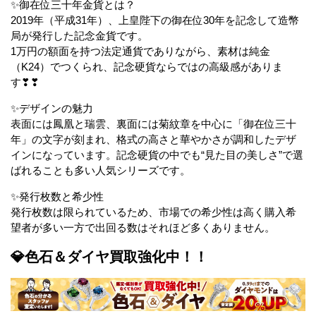
✨御在位三十年金貨とは？
2019年（平成31年）、上皇陛下の御在位30年を記念して造幣
局が発行した記念金貨です。
1万円の額面を持つ法定通貨でありながら、素材は純金
（K24）でつくられ、記念硬貨ならではの高級感がありま
す❣❣
✨デザインの魅力
表面には鳳凰と瑞雲、裏面には菊紋章を中心に「御在位三十
年」の文字が刻まれ、格式の高さと華やかさが調和したデザ
インになっています。記念硬貨の中でも“見た目の美しさ”で選
ばれることも多い人気シリーズです。
✨発行枚数と希少性
発行枚数は限られているため、市場での希少性は高く購入希
望者が多い一方で出回る数はそれほど多くありません。
💎色石＆ダイヤ買取強化中！！