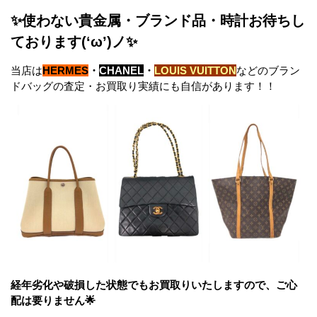
✨使わない貴金属・ブランド品・時計お待ちし
ております(‘ω’)ノ✨
当店は
HERMES
・
CHANEL
・
LOUIS VUITTON
などのブラン
ドバッグの査定・お買取り実績にも自信があります！！
経年劣化や破損した状態でもお買取りいたしますので、ご心
配は要りません🌟