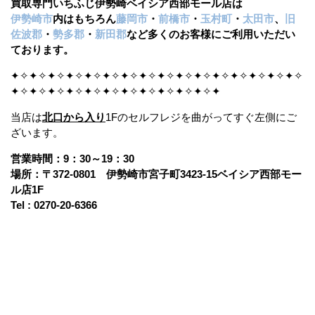
買取専門いちふじ伊勢崎ベイシア西部モール店は
伊勢崎市
内はもちろん
藤岡市
・
前橋市
・
玉村町
・
太田市
、
旧
佐波郡
・
勢多郡
・
新田郡
など多くのお客様にご利用いただい
ております。
✦✧✦✧✦✧✦✧✦✧✦✧✦✧✦✧✦✧✦✧✦✧✦✧✦✧✦✧✦✧✦✧
✦✧✦✧✦✧✦✧✦✧✦✧✦✧✦✧✦✧✦✧✦✧✦
当店は
北口から入り
1Fのセルフレジを曲がってすぐ左側にご
ざいます。
営業時間：9：30～19：30
場所：〒372-0801 伊勢崎市宮子町3423-15ベイシア西部モー
ル店1F
Tel : 0270-20-6366