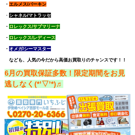
・
エルメス/バーキン
・
シャネル/マトラッセ
・
ロレックス/サブマリーナ
・
ロレックス/レディース
・
オメガ/シーマスター
なども、人気の今だから高価お買取りのチャンスです！！
6
月の買取保証多数！限定期間をお見
逃しなく(*’▽’*)♬