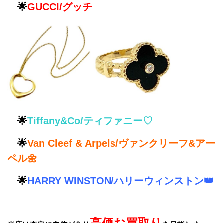
🌟
GUCCI/グッチ
🌟
Tiffany&Co/ティファニー♡
🌟
Van Cleef & Arpels/ヴァンクリーフ&アー
ペル🌼
🌟
HARRY WINSTON/ハリーウィンストン👑
高価お買取り