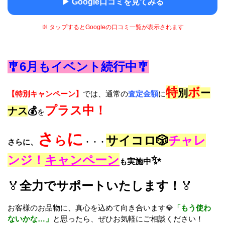
▶ Google口コミを見てみる
※ タップするとGoogleの口コミ一覧が表示されます
🎐6月
もイベント続行中🎐
特
ボ
別
ー
【特別キャンペーン】
では、通常の
査定金額
に
プラス中！
ナス
💰
を
さ
に
ら
サイコロ🎲
チャレ
さらに、
・・・
ンジ！
キャンペーン
✨
も
実施中
🏅
全力でサポートいたします！
🏅
お客様のお品物に、真心を込めて向き合います💎
「もう使わ
ないかな…」
と思ったら、ぜひお気軽にご相談ください！