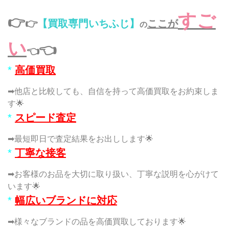
すご
👉
👉
【買取専門いちふじ】
ここが
の
い
👈
👈
*
高価買取
➡他店と比較しても、自信を持って高価買取をお約束しま
す🌟
*
スピード査定
➡最短即日で査定結果をお出しします🌟
*
丁寧な接客
➡お客様のお品を大切に取り扱い、丁寧な説明を心がけて
います🌟
*
幅広いブランドに対応
➡様々なブランドの品を高価買取しております🌟