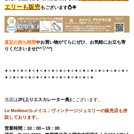
エリーも販売
も
ございます💍🌟
査定の待ち時間
やお買い物がてらにぜひ、お気軽にお立ち寄
りくださいませ(*^▽^*)
✦✧✦✧✦✧✦✧✦✧✦✧✦✧✦✧✦✧✦✧✦✧✦✧✦✧✦✧✦✧✦✧
✦✧✦✧✦✧✦✧✦✧✦✧✦✧✦✧✦✧✦✧✦✧✦
当店は
2F(上りエスカレーター奥)
にございます。
Le Meilleur/ルメイユ：ヴィンテージジュエリーの販売店も併
設しております。
営業時間：10：00～19：00