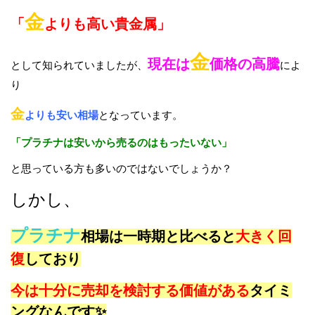
金
「
よりも高い貴金属」
金
現在は
価格の高騰
として知られていましたが、
によ
り
金
よりも安い相場
となっています。
「プラチナは安いから売るのはもったいない」
と思っている方も多いのではないでしょうか？
しかし、
プラチナ
相場は一時期と比べると
大きく回
復
しており
今は十分に売却を検討する価値がある
タイミ
ングなんです✨