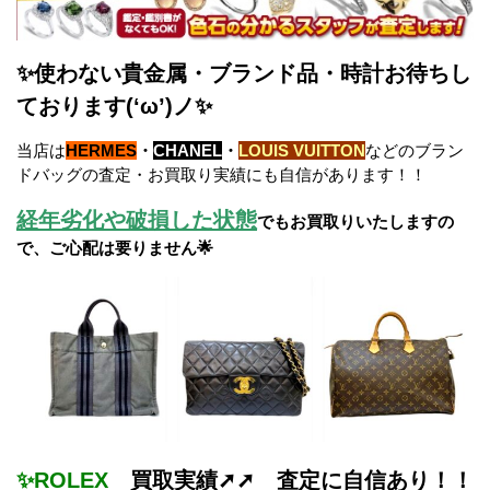
✨使わない貴金属・ブランド品・時計お待ちし
ております(‘ω’)ノ✨
当店は
HERMES
・
CHANEL
・
LOUIS VUITTON
などのブラン
ドバッグの査定・お買取り実績にも自信があります！！
経年劣化や破損した状態
でもお買取りいたしますの
で、ご心配は要りません🌟
✨ROLEX
買取実績➚➚ 査定に自信あり！！