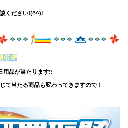
ださい!(^^)!
催🌈
用品が当たります!!
じて
当たる商品も変わってきますので！