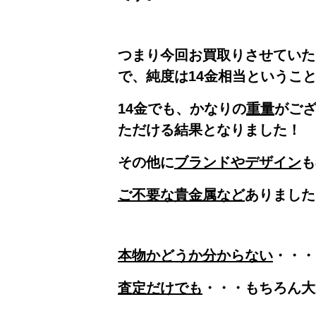
つまり今回お買取りさせていた
で、純度は14金相当というこ
14金でも、かなりの
重量
がご
ただける結果となりました！
その他に
ブランドやデザイン
も
ご不要な貴金属など
ありました
本物かどうか分からない
・・・
査定だけでも
・・・もちろん大