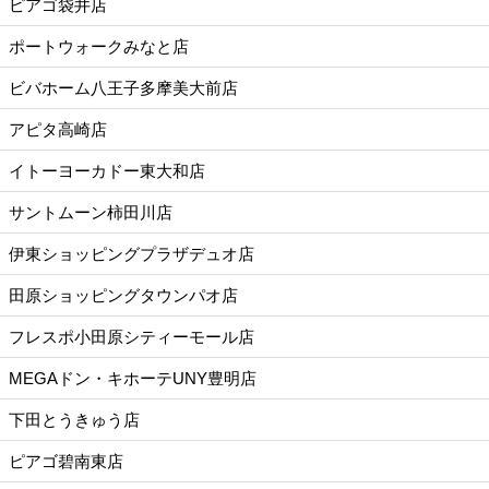
ピアゴ袋井店
ポートウォークみなと店
ビバホーム八王子多摩美大前店
アピタ高崎店
イトーヨーカドー東大和店
サントムーン柿田川店
伊東ショッピングプラザデュオ店
田原ショッピングタウンパオ店
フレスポ小田原シティーモール店
MEGAドン・キホーテUNY豊明店
下田とうきゅう店
ピアゴ碧南東店