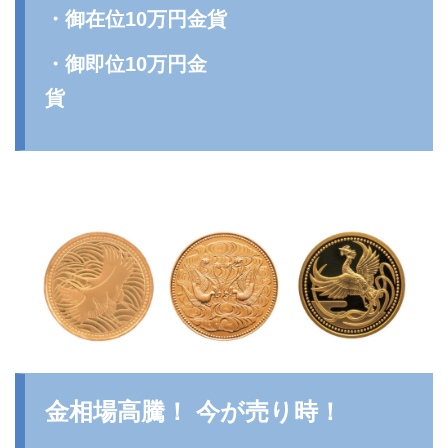
・御在位10万円金貨
・御即位10万円金
貨
金相場高騰！ 今が売り時！