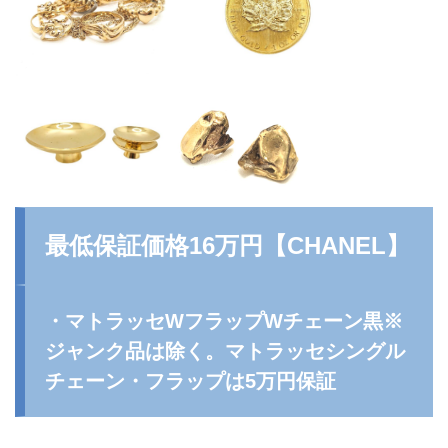
最低保証価格16万円【
CHANEL
】
・マトラッセWフラップWチェーン黒※
ジャンク品は除く。マトラッセシングル
チェーン・フラップは5万円保証