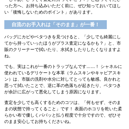
った方へ、お持ち込みいただく前に、ぜひ知っておいてほし
い「後悔しないためのポイント」があります。
自流のお手入れは「そのまま」が一番！
バッグにカビやベタつきを見つけると、「少しでも綺麗にし
てから持っていったほうがプラス査定になるかも？」と、市
販のクリーナーで拭いたり、水拭きしたりしたくなりますよ
ね。
でも、実はこれが一番のトラップなんです……！ シャネルに
使われているデリケートな本革（ラムスキンやキャビアスキ
ン）は、市販の洗剤や水分に対してとっても敏感。良かれと
思って拭いたことで、逆に革の色落ちが起きたり、ベタつき
が余計に広がって悪化してしまう原因になります。
査定を少しでも高くするためのコツは、「何もせず、そのま
まの状態で持ってくること」です！ 表面のホコリを乾いた柔
らかい布で優しくパパッと払う程度で十分ですので、ぜひそ
のまま安心してお持ちくださいね。