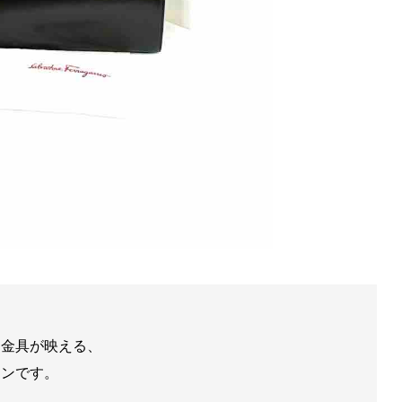
ラ金具が映える、
インです。