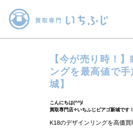
【今が売り時！】
ングを最高値で手
城】
こんにちは(^^)/
買取専門店✧いちふじピアゴ新城です
K18のデザインリング
を
高
価
買