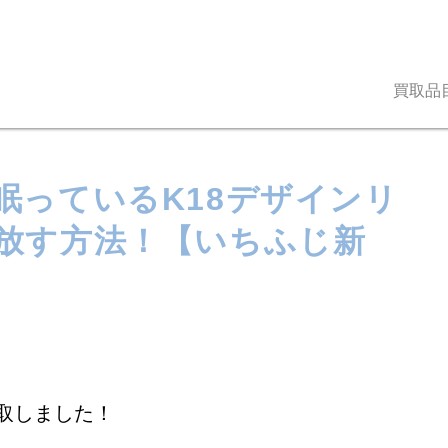
買取品
眠っているK18デザインリ
放す方法！【いちふじ新
！
取しました！