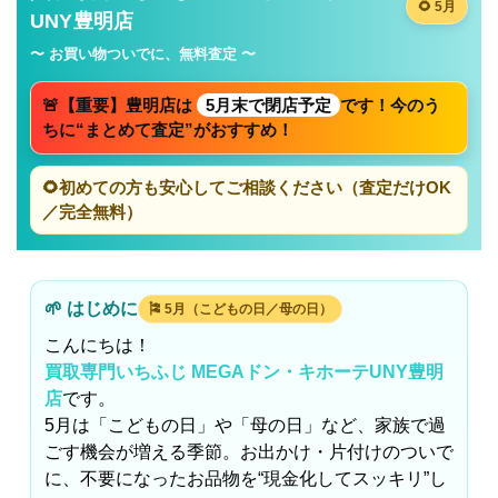
🌻 5月
UNY豊明店
〜 お買い物ついでに、無料査定 〜
🚨【重要】豊明店は
5月末で閉店予定
です！今のう
ちに“まとめて査定”がおすすめ！
🌻初めての方も安心してご相談ください（査定だけOK
／完全無料）
🌱 はじめに
🎏 5月（こどもの日／母の日）
こんにちは！
買取専門いちふじ MEGAドン・キホーテUNY豊明
店
です。
5月は「こどもの日」や「母の日」など、家族で過
ごす機会が増える季節。お出かけ・片付けのついで
に、不要になったお品物を“現金化してスッキリ”し