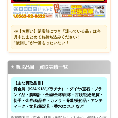
📣【お願い】閉店前につき「迷っている品」は今
月中にまとめてお持ち込みください！
“後回し”が一番もったいない！
⭐ 買取品目・買取実績一覧
【主な買取品目】
貴金属（K24/K18/プラチナ）・ダイヤ/宝石・ブラ
ンド品・腕時計・金歯/金杯/銀杯・古銭/記念硬貨・
切手・金券/商品券・カメラ・骨董/美術品・アンテ
ィーク・文具/筆記具・香水/コスメ など
※状態不問（変色・破損・刻印なし・動かない時計・付属