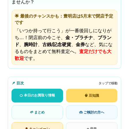
ませんか？
🌟 最後のチャンスかも：豊明店は5月末で閉店予定
です
「いつか持って行こう」が一番後回しになりが
ち…！閉店前の今こそ、
金・プラチナ
、
ブラン
ド
、
腕時計
、
古銭/記念硬貨
、
金券
など、気にな
るものをまとめて無料査定へ。
査定だけでも大
歓迎
です。
📌 目次
タップで移動
🍊 本日のお買取り情報
🧠 豆知識
🌱 まとめ
👜 ご検討の方へ