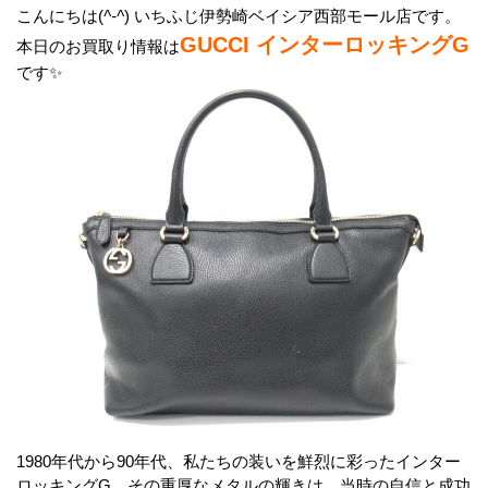
こんにちは(
^-^
) いちふじ伊勢崎ベイシア西部モール店です。
GUCCI インターロッキングG
本日のお買取り情報は
です✨
1980年代から90年代、私たちの装いを鮮烈に彩ったインター
ロッキングG。その重厚なメタルの輝きは、当時の自信と成功