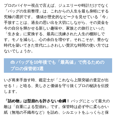
プロのバイヤー視点で言えば、ジュエリーや時計だけでなく
「バッグの生前整理」は、これからの人生を最も身軽にする
究極の選択です。 価値が歴史的なピークを見せている「今」
手放すことは、過去の思い出を大切にしながら、その資金を
今の自分を輝かせる新しい趣味や、家族との旅行といった
「生き金」に変換する、最高に洗練された人生の棚卸しで
す。モノを減らし、心の余白を増やす。それこそが、豊かな
時代を築いてきた世代にふさわしい贅沢な時間の使い方では
ないでしょうか。
👜 バッグを10年後でも「最高値」で売るための
プロの保管術3選
いざ将来手放す時、鑑定士が「これなら上限突破の査定が出
せる！」と唸る、美しさと価値を守り抜くプロの秘訣を伝授
します。
「詰め物」は型崩れを許さない命綱！
バッグにとって最大の
敵は「自重による型崩れ」です。保管時は必ず中に柔らかい
紙（無地の不織布など）を詰め、シルエットをふっくらと保