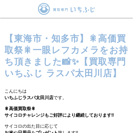
【東海市・知多市】🎇高価買
取祭🎇一眼レフカメラをお持
ち頂きました📸✨【買取専門
いちふじ ラスパ太田川店】
こんにちは
いちふじラスパ太田川店
です。
🎇高価買取祭🎇
サイコロチャレンジもご好評により継続しております‼
サイコロの出た目に応じて
お米
や
日用品
を
プレゼント
致します!!