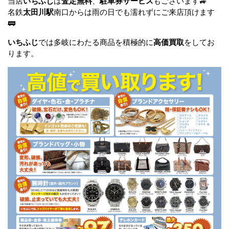
当店
いちふじ
は
査定無料
、
駐車券サービス
もございます🚙
名鉄
太田川駅
南口からは雨の日でも濡れずにご来店頂けます
🚃
いちふじ
では多岐にわたる商品を積極的に
高価買取
をしてお
ります。