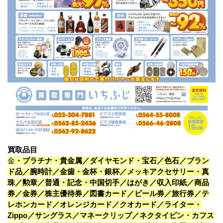
買取品目
金
・プラチナ・貴金属／ダイヤモンド・宝石／色石／ブラン
ド品／腕時計／金歯・金杯・銀杯／メッキアクセサリー・真
珠／勲章／普通・記念・中国切手／はがき／収入印紙／商品
券／金券／株主優待券／図書カード／ビール券／旅行券／テ
レホンカード／オレンジカード／クオカード／ライター・
Zippo／サングラス／マネークリップ／ネクタイピン・カフス