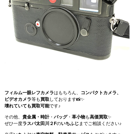
フィルム一眼レフカメラ
はもちろん、
コンパクトカメラ、
ビデオカメラ
等も
買取
しております📸✨
壊れていても買取可能
です♪
その他、
貴金属・時計
・
バッグ
・
革小物
も
高価買取
✨
ぜひ一度
ラスパ太田川２F
の
いちふじ
までご相談ください♪