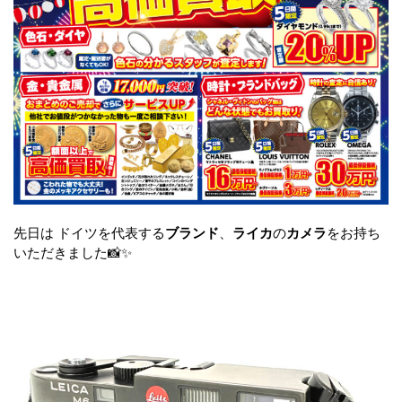
先日は ドイツを代表する
ブランド
、
ライカ
の
カメラ
をお持ち
いただきました📸✨