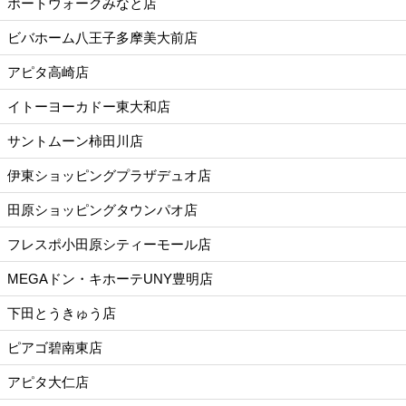
ポートウォークみなと店
ビバホーム八王子多摩美大前店
アピタ高崎店
イトーヨーカドー東大和店
サントムーン柿田川店
伊東ショッピングプラザデュオ店
田原ショッピングタウンパオ店
フレスポ小田原シティーモール店
MEGAドン・キホーテUNY豊明店
下田とうきゅう店
ピアゴ碧南東店
アピタ大仁店