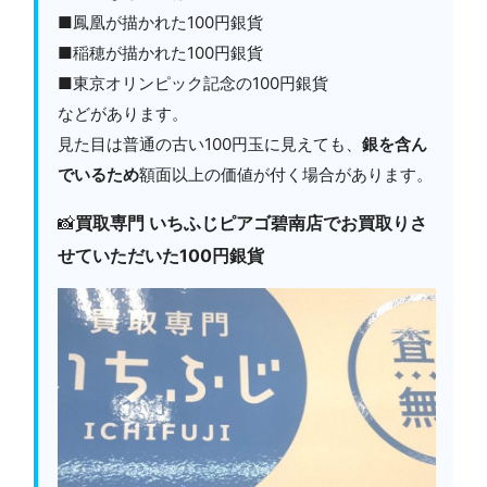
■鳳凰が描かれた100円銀貨
■稲穂が描かれた100円銀貨
■東京オリンピック記念の100円銀貨
などがあります。
見た目は普通の古い100円玉に見えても、
銀を含ん
でいるため
額面以上の価値が付く場合があります。
📸
買取専門 いちふじピアゴ碧南店でお買取りさ
せていただいた100円銀貨