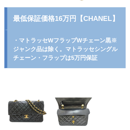
最低保証価格16万円【
CHANEL
】
・マトラッセWフラップWチェーン黒※
ジャンク品は除く。マトラッセシングル
チェーン・フラップは5万円保証