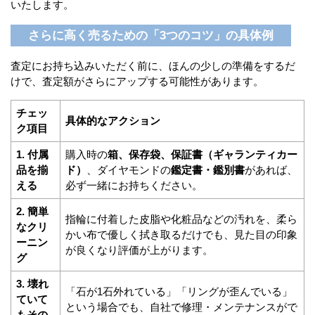
いたします。
さらに高く売るための「3つのコツ」の具体例
査定にお持ち込みいただく前に、ほんの少しの準備をするだ
けで、査定額がさらにアップする可能性があります。
チェッ
具体的なアクション
ク項目
1. 付属
購入時の
箱、保存袋、保証書（ギャランティカー
品を揃
ド）
、ダイヤモンドの
鑑定書・鑑別書
があれば、
える
必ず一緒にお持ちください。
2. 簡単
指輪に付着した皮脂や化粧品などの汚れを、柔ら
なクリ
かい布で優しく拭き取るだけでも、見た目の印象
ーニン
が良くなり評価が上がります。
グ
3. 壊れ
「石が1石外れている」「リングが歪んでいる」
ていて
という場合でも、自社で修理・メンテナンスがで
もその