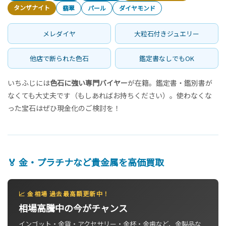
タンザナイト
翡翠
パール
ダイヤモンド
メレダイヤ
大粒石付きジュエリー
他店で断られた色石
鑑定書なしでもOK
いちふじには
色石に強い専門バイヤー
が在籍。鑑定書・鑑別書が
なくても大丈夫です（もしあればお持ちください）。使わなくな
った宝石はぜひ現金化のご検討を！
🏅 金・プラチナなど貴金属を高価買取
📈 金相場 過去最高額更新中！
相場高騰中の今がチャンス
インゴット・金貨・アクセサリー・金杯・金歯など、金製品な