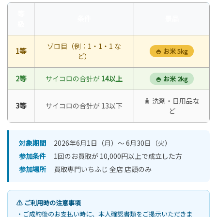
等
条件
景品
級
ゾロ目（例：1・1・1 な
1等
🍚 お米 5kg
ど）
2等
サイコロの合計が
14以上
🍚 お米 2kg
🧴 洗剤・日用品な
3等
サイコロの合計が 13以下
ど
対象期間
2026年6月1日（月）〜 6月30日（火）
参加条件
1回のお買取が 10,000円以上で成立した方
参加場所
買取専門いちふじ 全店 店頭のみ
⚠️ ご利用時の注意事項
・ご成約後のお支払い時に、本人確認書類をご提示いただきま