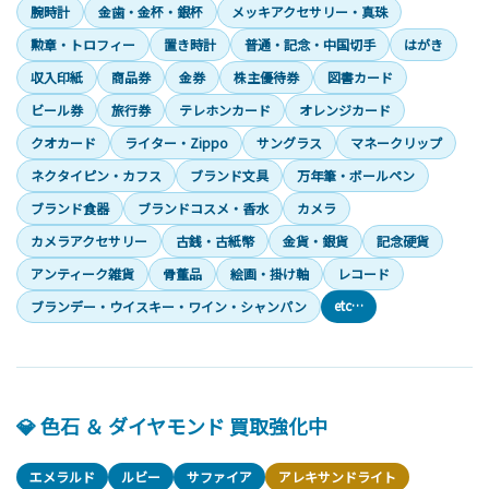
腕時計
金歯・金杯・銀杯
メッキアクセサリー・真珠
勲章・トロフィー
置き時計
普通・記念・中国切手
はがき
収入印紙
商品券
金券
株主優待券
図書カード
ビール券
旅行券
テレホンカード
オレンジカード
クオカード
ライター・Zippo
サングラス
マネークリップ
ネクタイピン・カフス
ブランド文具
万年筆・ボールペン
ブランド食器
ブランドコスメ・香水
カメラ
カメラアクセサリー
古銭・古紙幣
金貨・銀貨
記念硬貨
アンティーク雑貨
骨董品
絵画・掛け軸
レコード
etc…
ブランデー・ウイスキー・ワイン・シャンパン
💎 色石 ＆ ダイヤモンド 買取強化中
エメラルド
ルビー
サファイア
アレキサンドライト