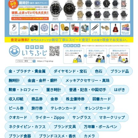
金・プラチナ・貴金属
ダイヤモンド・宝石
色石
ブランド品
腕時計
金歯・金杯・銀杯
メッキアクセサリー・真珠
勲章・トロフィー
置き時計
普通・記念・中国切手
はがき
収入印紙
商品券
金券
株主優待券
図書カード
ビール券
旅行券
テレホンカード
オレンジカード
クオカード
ライター・Zippo
サングラス
マネークリップ
ネクタイピン・カフス
ブランド文具
万年筆・ボールペン
ブランド食器
ブランドコスメ・香水
カメラ