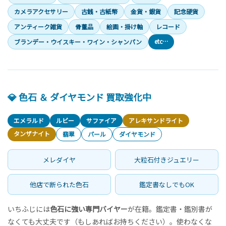
カメラアクセサリー
古銭・古紙幣
金貨・銀貨
記念硬貨
アンティーク雑貨
骨董品
絵画・掛け軸
レコード
etc…
ブランデー・ウイスキー・ワイン・シャンパン
💎 色石 ＆ ダイヤモンド 買取強化中
エメラルド
ルビー
サファイア
アレキサンドライト
タンザナイト
翡翠
パール
ダイヤモンド
メレダイヤ
大粒石付きジュエリー
他店で断られた色石
鑑定書なしでもOK
いちふじには
色石に強い専門バイヤー
が在籍。鑑定書・鑑別書が
なくても大丈夫です（もしあればお持ちください）。使わなくな