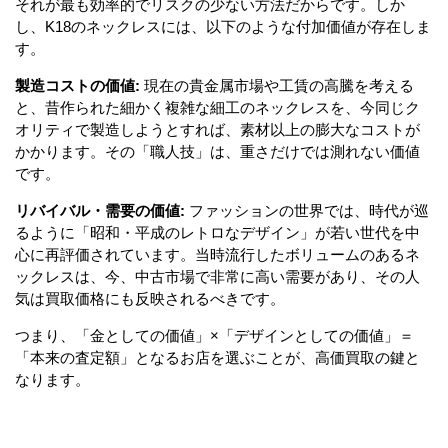
それが最も効率的でリスクの少ない方法だからです。しか
し、K18のネックレスには、以下のような付加価値が存在しま
す。
製造コストの価値:
現在の貴金属市場や工賃の高騰を考える
と、昔作られた細かく複雑な細工のネックレスを、今同じク
オリティで製造しようとすれば、素材以上の膨大なコストが
かかります。その「職人技」は、重さだけでは測れない価値
です。
リバイバル・需要の価値:
ファッションの世界では、時代が巡
るように「昭和・平成のレトロなデザイン」が若い世代を中
心に再評価されています。当時流行したボリュームのあるネ
ックレスは、今、中古市場で非常に高い需要があり、その人
気は買取価格にも反映されるべきです。
つまり、「金としての価値」×「デザインとしての価値」＝
「本来の査定額」となるお店を選ぶことが、高価買取の鍵と
なります。