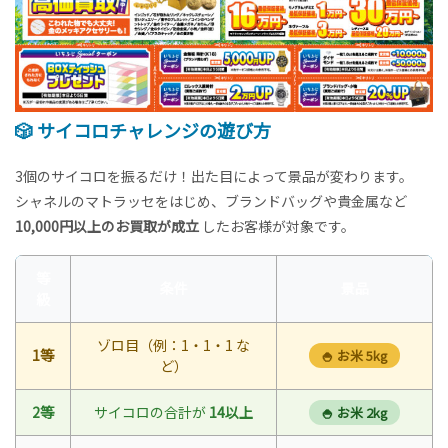
🎲 サイコロチャレンジの遊び方
3個のサイコロを振るだけ！出た目によって景品が変わります。
シャネルのマトラッセをはじめ、ブランドバッグや貴金属など
10,000円以上のお買取が成立
したお客様が対象です。
等
条件
景品
級
ゾロ目（例：1・1・1 な
1等
🍚 お米 5kg
ど）
2等
サイコロの合計が
14以上
🍚 お米 2kg