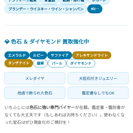
etc…
ブランデー・ウイスキー・ワイン・シャンパン
💎 色石 ＆ ダイヤモンド 買取強化中
エメラルド
ルビー
サファイア
アレキサンドライト
タンザナイト
翡翠
パール
ダイヤモンド
メレダイヤ
大粒石付きジュエリー
他店で断られた色石
鑑定書なしでもOK
いちふじには
色石に強い専門バイヤー
が在籍。鑑定書・鑑別書が
なくても大丈夫です（もしあればお持ちください）。使わなくな
った宝石はぜひ現金化のご検討を！