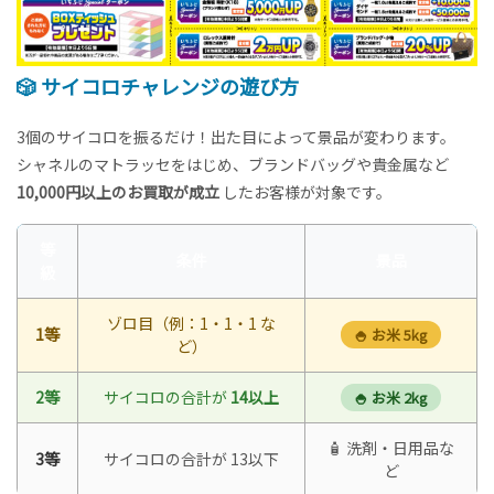
🎲 サイコロチャレンジの遊び方
3個のサイコロを振るだけ！出た目によって景品が変わります。
シャネルのマトラッセをはじめ、ブランドバッグや貴金属など
10,000円以上のお買取が成立
したお客様が対象です。
等
条件
景品
級
ゾロ目（例：1・1・1 な
1等
🍚 お米 5kg
ど）
2等
サイコロの合計が
14以上
🍚 お米 2kg
🧴 洗剤・日用品な
3等
サイコロの合計が 13以下
ど