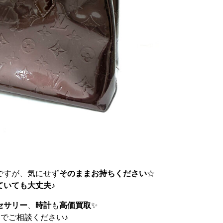
ですが、気にせず
そのままお持ちください
☆
ていても大丈夫
♪
セサリー
、
時計
も
高価買取
✨
までご相談ください♪