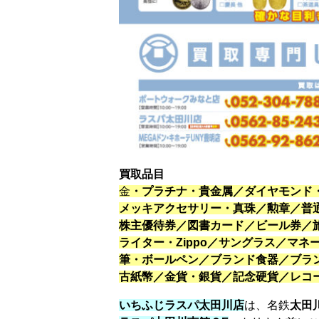
買取品目
金
・プラチナ・貴金属／ダイヤモンド
メッキアクセサリー・真珠／勲章／普
株主優待券／図書カード／ビール券／
ライター・Zippo／サングラス／マ
筆・ボールペン／ブランド食器／ブラ
古紙幣／金貨・銀貨／記念硬貨／レコ
いちふじラスパ太田川店
は、名鉄
太田