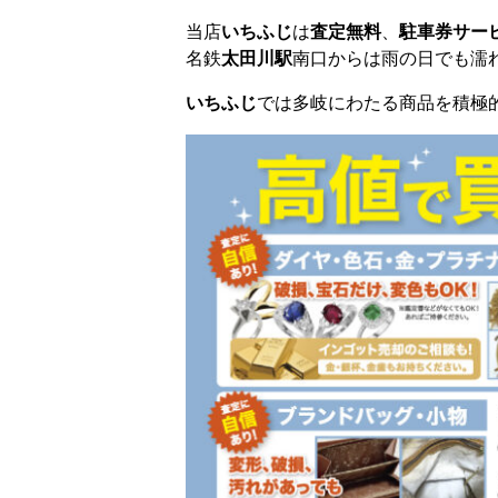
当店
いちふじ
は
査定無料
、
駐車券サー
名鉄
太田川駅
南口からは雨の日でも濡れ
いちふじ
では多岐にわたる商品を積極