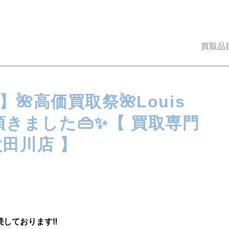
買取品
🌺高価買取祭🌺Louis
ち頂きました👜✨【 買取専門
田川店 】
続しております‼