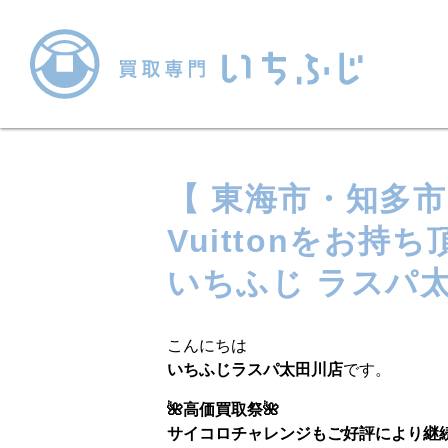
【 東海市・知多市】
Vuittonをお持
いちふじ ラスパ太
こんにちは
いちふじラスパ太田川店
です。
🌺高価買取祭🌺
サイコロチャレンジもご好評により継