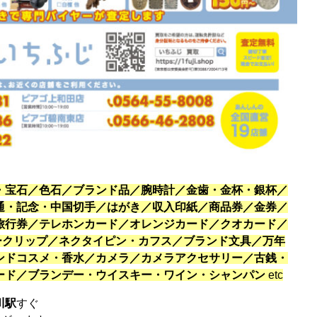
・宝石／色石／ブランド品／腕時計／金歯・金杯・銀杯／
通・記念・中国切手／はがき／収入印紙／商品券／金券／
旅行券／テレホンカード／オレンジカード／クオカード／
ネークリップ／ネクタイピン・カフス／ブランド文具／万年
ンドコスメ・香水／カメラ／カメラアクセサリー／古銭・
ード／ブランデー・ウイスキー・ワイン・シャンパン
etc
川駅
すぐ