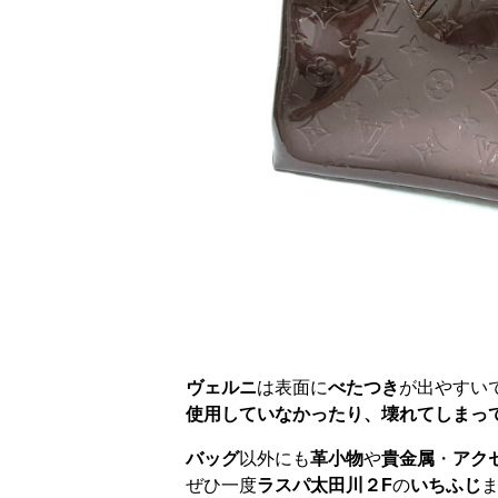
ヴェルニ
は表面に
べたつき
が出やすい
使用していなかったり、壊れてしまっ
バッグ
以外にも
革小物
や
貴金属
・
アク
ぜひ一度
ラスパ太田川２F
の
いちふじ