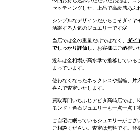
今回お持ち込みいただいたお品は、ス
セッティングした、上品で高級感あふれ
シンプルなデザインだからこそダイヤ
活躍する人気のジュエリーです🤗
当店では金の重量だけではなく、
ダ
イ
でしっかり評価し、
お客様にご納得い
近年は金相場が高水準で推移している
まっています。
使わなくなったネックレスや指輪、片
喜んで査定いたします。
買取専門いちふじアピタ高崎店では、K1
モンド・色石ジュエリーも一点一点丁
ご自宅に眠っているジュエリーがござ
ご相談ください。査定は無料です。皆