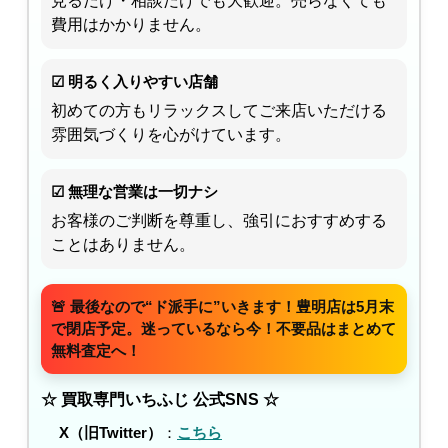
見るだけ・相談だけでも大歓迎。売らなくても
費用はかかりません。
☑ 明るく入りやすい店舗
初めての方もリラックスしてご来店いただける
雰囲気づくりを心がけています。
☑ 無理な営業は一切ナシ
お客様のご判断を尊重し、強引におすすめする
ことはありません。
🚨 最後なので“ド派手に”いきます！豊明店は5月末
で閉店予定。迷っているなら今！不要品はまとめて
無料査定へ！
☆ 買取専門いちふじ 公式SNS ☆
X（旧Twitter）
：
こちら