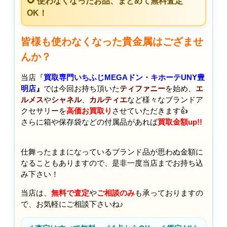
🌻 使わなくなったお品、まとめて無料査定
OK！
皆様も使わなくなった貴金属はござませ
んか？
当店『
買取専門いちふじMEGAドン・キホーテUNY豊
明店
』
では今回お持ち頂いた
ティファニー
を始め、
エ
ルメス
や
シャネル
、
カルティエ
など様々なブランドア
クセサリーを
高価お買取り
させていただきます👍
さらに箱や保存袋などの付属品があれば
買取金額up!!
仕舞ったままになっているブランド品が思わぬ金額に
なることもありますので、是非一度当店までお持ち込
み下さい！
当店は、
無料で査定
や
ご相談のみ
も承っておりますの
で、お気軽にご相談下さいね♪