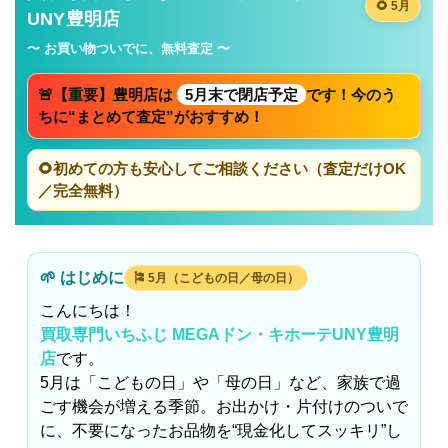
🌻 5月
UNY豊明店
〜 お買い物ついでに、無料査定 〜
🚨【重要】豊明店は
5月末で閉店予定
です！今のう
ちに“まとめて査定”がおすすめ！
🌻初めての方も安心してご相談ください（査定だけOK
／完全無料）
🌱 はじめに
🎏 5月（こどもの日／母の日）
こんにちは！
買取専門いちふじ MEGAドン・キホーテUNY豊明
店
です。
5月は「こどもの日」や「母の日」など、家族で過
ごす機会が増える季節。お出かけ・片付けのついで
に、不要になったお品物を“現金化してスッキリ”し