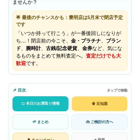
ませんか？
🌟 最後のチャンスかも：豊明店は5月末で閉店予定
です
「いつか持って行こう」が一番後回しになりが
ち…！閉店前の今こそ、
金・プラチナ
、
ブラン
ド
、
腕時計
、
古銭/記念硬貨
、
金券
など、気にな
るものをまとめて無料査定へ。
査定だけでも大
歓迎
です。
📌 目次
タップで移動
🍊 本日のお買取り情報
🧠 豆知識
🌱 まとめ
👜 ご検討の方へ