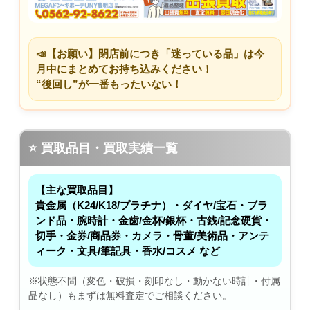
📣【お願い】閉店前につき「迷っている品」は今
月中にまとめてお持ち込みください！
“後回し”が一番もったいない！
⭐ 買取品目・買取実績一覧
【主な買取品目】
貴金属（K24/K18/プラチナ）・ダイヤ/宝石・ブラ
ンド品・腕時計・金歯/金杯/銀杯・古銭/記念硬貨・
切手・金券/商品券・カメラ・骨董/美術品・アンテ
ィーク・文具/筆記具・香水/コスメ など
※状態不問（変色・破損・刻印なし・動かない時計・付属
品なし）もまずは無料査定でご相談ください。