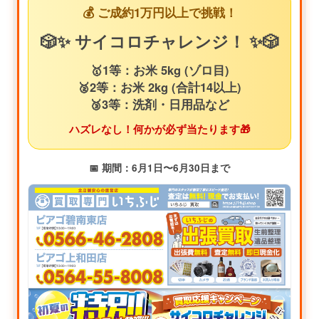
💰 ご成約1万円以上で挑戦！
🎲✨ サイコロチャレンジ！ ✨🎲
🥇1等：お米 5kg (ゾロ目)
🥈2等：お米 2kg (合計14以上)
🥉3等：洗剤・日用品など
ハズレなし！何かが必ず当たります🎁
📅 期間：6月1日〜6月30日まで