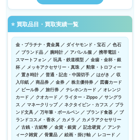
⭐ 買取品目・買取実績一覧
金・プラチナ・貴金属 ／ ダイヤモンド・宝石 ／ 色石
／ ブランド品 ／ 腕時計 ／ アパレル服 ／ 携帯電話・
スマートフォン ／ 玩具・鉄道模型 ／ 金歯・金杯・銀
杯 ／ メッキアクセサリー・真珠 ／ 勲章・トロフィー
／ 置き時計 ／ 普通・記念・中国切手 ／ はがき ／ 収
入印紙 ／ 商品券 ／ 金券 ／ 株主優待券 ／ 図書カード
／ ビール券 ／ 旅行券 ／ テレホンカード ／ オレンジ
カード ／ クオカード ／ ライター・Zippo ／ サングラ
ス ／ マネークリップ ／ ネクタイピン・カフス ／ ブラ
ンド文具 ／ 万年筆・ボールペン ／ ブランド食器 ／ ブ
ランドコスメ・香水 ／ カメラ ／ カメラアクセサリー
／ 古銭・古紙幣 ／ 金貨・銀貨 ／ 記念硬貨 ／ アンテ
ィーク雑貨 ／ 骨董品 ／ 絵画・掛け軸 ／ レコード ／