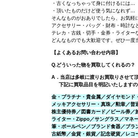
・古くなっちゃって身に付けるには…
・頂いたものだけど使う気になれず…
そんなものがおありでしたら、お気軽
アクセサリー・バッグ・財布・時計な
テレカ・古銭・切手・金券・ライター
どんなものでも大歓迎です。ぜひ一度
【よくあるお問い合わせ内容】
Q.どういった物を買取してくれるの？
A．当店は多岐に渡りお買取りさせて
下記に買取品目を明記いたしますの
金・プラチナ・貴金属／ダイヤモンド
メッキアクセサリー・真珠／勲章／普
株主優待券／図書カード／ビール券／
ライター・Zippo／サングラス／マ
筆・ボールペン／ブランド食器／ブラ
古紙幣／金貨・銀貨／記念硬貨／レコー