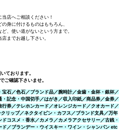
に当店へご相談ください！
どの身に付けるものはもちろん、
など、使い道がないという方まで。
当店までお越し下さい。
頂いております。
でご確認下さいませ。
・宝石／色石／ブランド品／腕時計／金歯・金杯・銀杯／
通・記念・中国切手／はがき／収入印紙／商品券／金券／
旅行券／テレホンカード／オレンジカード／クオカード／
ネークリップ／ネクタイピン・カフス／ブランド文具／万年
ンドコスメ・香水／カメラ／カメラアクセサリー／古銭・
ド／ブランデー・ウイスキー・ワイン・シャンパン etc