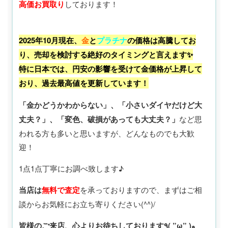
高価お買取り
しております！
2025年10月現在、
金
と
プラチナ
の価格は高騰してお
り、売却を検討する絶好のタイミングと言えます✨
特に日本では、円安の影響を受けて金価格が上昇して
おり、過去最高値を更新しています！
「金かどうかわからない」、「小さいダイヤだけど大
丈夫？」、「変色、破損があっても大丈夫？」
など思
われる方も多いと思いますが、どんなものでも大歓
迎！
1点1点丁寧にお調べ致します♪
当店は
無料で査定
を承っておりますので、まずはご相
談からお気軽にお立ち寄りください(^^)/
皆様のご来店、心よりお待ちしております٩( ”ω” )و