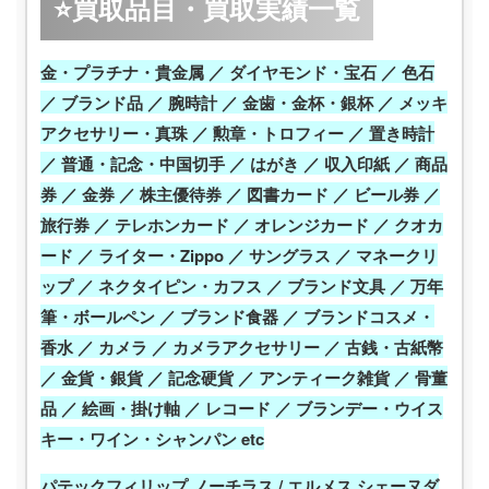
⭐買取品目・買取実績一覧
金・プラチナ・貴金属 ／ ダイヤモンド・宝石 ／ 色石
／ ブランド品 ／ 腕時計 ／ 金歯・金杯・銀杯 ／ メッキ
アクセサリー・真珠 ／ 勲章・トロフィー ／ 置き時計
／ 普通・記念・中国切手 ／ はがき ／ 収入印紙 ／ 商品
券 ／ 金券 ／ 株主優待券 ／ 図書カード ／ ビール券 ／
旅行券 ／ テレホンカード ／ オレンジカード ／ クオカ
ード ／ ライター・Zippo ／ サングラス ／ マネークリ
ップ ／ ネクタイピン・カフス ／ ブランド文具 ／ 万年
筆・ボールペン ／ ブランド食器 ／ ブランドコスメ・
香水 ／ カメラ ／ カメラアクセサリー ／ 古銭・古紙幣
／ 金貨・銀貨 ／ 記念硬貨 ／ アンティーク雑貨 ／ 骨董
品 ／ 絵画・掛け軸 ／ レコード ／ ブランデー・ウイス
キー・ワイン・シャンパン etc
パテックフィリップ ノーチラス / エルメス シェーヌダ