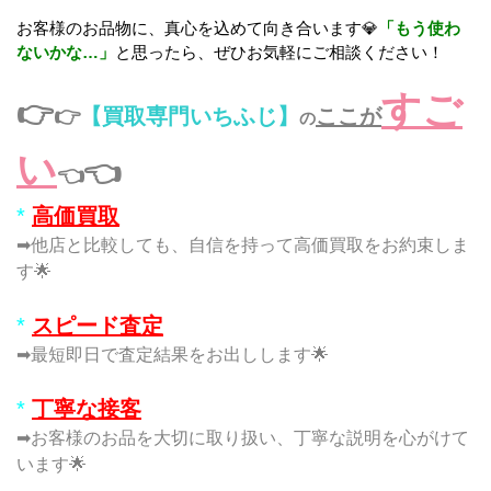
お客様のお品物に、真心を込めて向き合います💎
「もう使わ
ないかな…」
と思ったら、ぜひお気軽にご相談ください！
すご
👉
👉
【買取専門いちふじ】
ここが
の
い
👈
👈
*
高価買取
➡他店と比較しても、自信を持って高価買取をお約束しま
す🌟
*
スピード査定
➡最短即日で査定結果をお出しします🌟
*
丁寧な接客
➡お客様のお品を大切に取り扱い、丁寧な説明を心がけて
います🌟