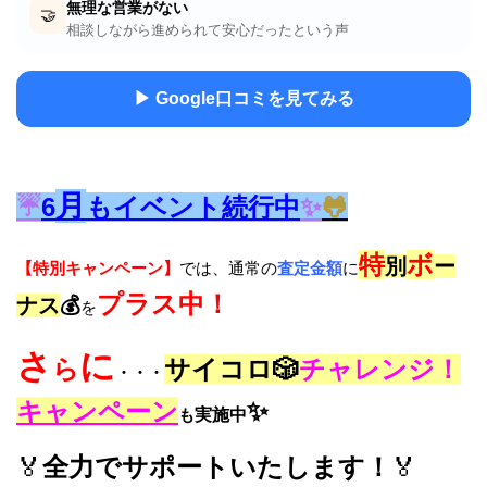
無理な営業がない
🤝
相談しながら進められて安心だったという声
▶ Google口コミを見てみる
月
☔
6
もイベント続行中
✨
🐸
特
ボ
別
ー
【特別キャンペーン】
では、通常の
査定金額
に
プラス中！
ナス
💰
を
さ
に
ら
サイコロ🎲
チャレンジ！
・・・
キャンペーン
✨
も
実施中
🏅
全力でサポートいたします！
🏅