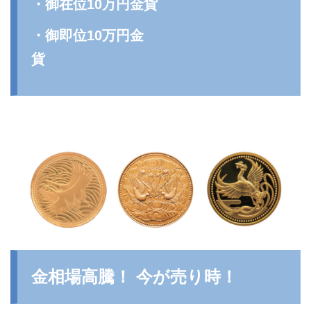
・御在位10万円金貨
・御即位10万円金
貨
金相場高騰！ 今が売り時！