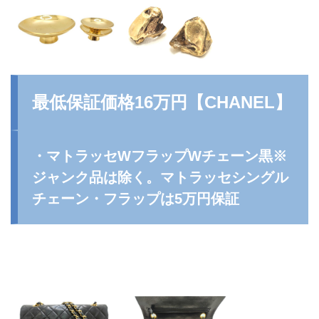
最低保証価格16万円【
CHANEL
】
・マトラッセWフラップWチェーン黒※
ジャンク品は除く。マトラッセシングル
チェーン・フラップは5万円保証