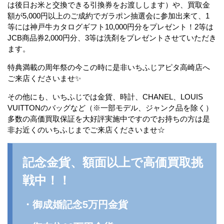
は後日お米と交換できる引換券をお渡しします）や、買取金
額が5,000円以上のご成約でガラポン抽選会に参加出来て、1
等には神戸牛カタログギフト10,000円分をプレゼント！2等は
JCB商品券2,000円分、3等は洗剤をプレゼントさせていただき
ます。
特典満載の周年祭の今この時に是非いちふじアピタ高崎店へ
ご来店くださいませ✨
その他にも、いちふじでは金貨、時計、CHANEL、LOUIS
VUITTONのバッグなど（※一部モデル、ジャンク品を除く）
多数の高価買取保証を大好評実施中ですのでお持ちの方は是
非お近くのいちふじまでご来店くださいませ☆
記念金貨、額面以上で高価買取挑
戦中！！
・御成婚記念5万円金貨