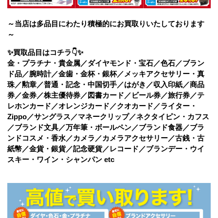
～当店は多品目にわたり積極的にお買取りいたしております
～
✨買取品目はコチラ👇✨
金・プラチナ・貴金属／ダイヤモンド・宝石／色石／ブラン
ド品／腕時計／金歯・金杯・銀杯／メッキアクセサリー・真
珠／勲章／普通・記念・中国切手／はがき／収入印紙／商品
券／金券／株主優待券／図書カード／ビール券／旅行券／テ
レホンカード／オレンジカード／クオカード／ライター・
Zippo／サングラス／マネークリップ／ネクタイピン・カフス
／ブランド文具／万年筆・ボールペン／ブランド食器／ブラ
ンドコスメ・香水／カメラ／カメラアクセサリー／古銭・古
紙幣／金貨・銀貨／記念硬貨／レコード／ブランデー・ウイ
スキー・ワイン・シャンパン etc