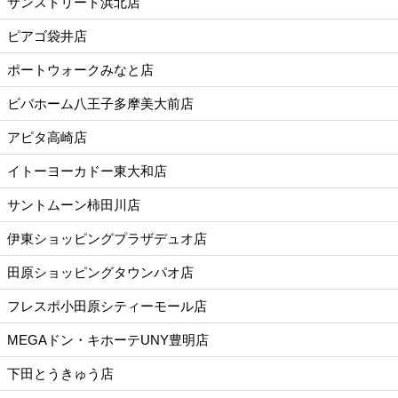
サンストリート浜北店
ピアゴ袋井店
ポートウォークみなと店
ビバホーム八王子多摩美大前店
アピタ高崎店
イトーヨーカドー東大和店
サントムーン柿田川店
伊東ショッピングプラザデュオ店
田原ショッピングタウンパオ店
フレスポ小田原シティーモール店
MEGAドン・キホーテUNY豊明店
下田とうきゅう店