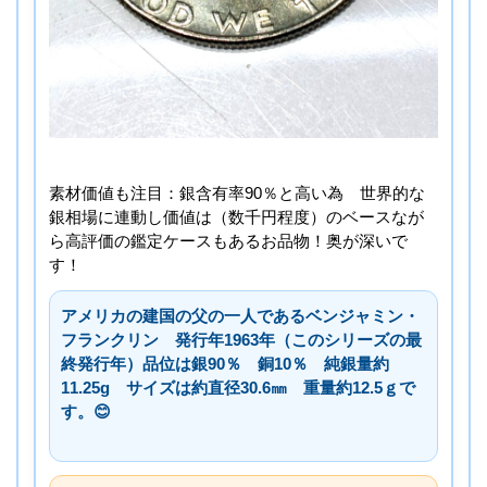
素材価値も注目：銀含有率90％と高い為 世界的な
銀相場に連動し価値は（数千円程度）のベースなが
ら高評価の鑑定ケースもあるお品物！奥が深いで
す！
アメリカの建国の父の一人であるベンジャミン・
フランクリン 発行年1963年（このシリーズの最
終発行年）品位は銀90％ 銅10％ 純銀量約
11.25g サイズは約直径30.6㎜ 重量約12.5ｇで
す。😊