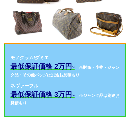
モノグラム/ダミエ
最低保証価格 2万円
~
※財布・小物・ジャン
ク品・その他バッグは別途お見積もり
ネヴァーフル
最低保証価格 3万円
~
※ジャンク品は別途お
見積もり