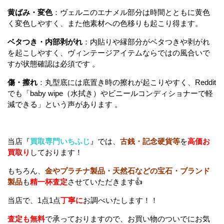
黄ばみ・変色
：ヴェルニのエナメル部分は時間とともに黄色
く変色しやすく、また他素材への色移りも起こり得ます
。
ベタつき・内部剥がれ
：内貼りや縁部分がベタつきや剥がれ
を起こしやすく、ヴィンテージアイテムならではの風合いで
すが状態確認は必須です
。
傷・擦れ
：丸型底には底置き時の擦れが起こりやすく、Reddit
でも「baby wipe（水拭き）やビニールコンディショナーで軽
減できる」という声があります
。
当店『
買取専門いちふじ
』では、
古銭・記念硬貨等
を
高価お
買取り
しております！
もちろん、
金やプラチナ製品・天然石などの宝石・ブランド
製品
も
精一杯査定
させていただきます👍
当店で、1点1点
丁寧に
お調べいたします！！
査定も無料
で承っておりますので、お買い物のついでにお気