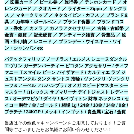
／ 図書カード ／ ビール券 ／ 旅行券 ／ テレホンカード ／ オ
レンジカード ／ クオカード ／ ライター・Zippo ／ サングラ
ス ／ マネークリップ ／ ネクタイピン・カフス ／ ブランド文
具 ／ 万年筆・ボールペン ／ ブランド食器 ／ ブランドコス
メ・香水 ／ カメラ ／ カメラアクセサリー ／ 古銭・古紙幣 ／
金貨・銀貨 ／ 記念硬貨 ／ アンティーク雑貨 ／ 骨董品 ／ 絵
画・掛け軸 ／ レコード ／ ブランデー・ウイスキー・ワイ
ン・シャンパン etc
パテックフィリップ ノーチラス / エルメス シェーヌダンクル
エヴリン ガーデンパーティー ピコタン アクセサリー / ティフ
ァニー Tスマイル ビーン バイザヤード / カルティエ ラブ ジ
ュストアンクル タンク サントス 指輪 / ヴァンクリ ヴァンクリ
ーフ＆アーペル アルハンブラ / オメガ スピードマスター シー
マスター / ロレックス サブマリーナ デイトジャスト レディー
ス / オーデマピゲ / ダイヤ / ルイヴィトン 財布 ネックレス / セ
イコー 時計 / 金 / ゴールド / 相場 1g / 24金 / 18金 / 14金 / 9金 /
プラチナ / 24KGP / メッキ / インゴット / 貴金属 / 宝石 / 金貨
当店はその他色々キャンペーンをご用意しております！ご質
問等ございましたらお気軽にお問い合わせください！