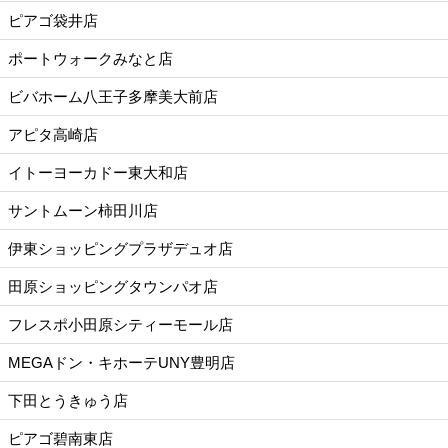
ピアゴ袋井店
ポートウォークみなと店
ビバホーム八王子多摩美大前店
アピタ高崎店
イトーヨーカドー東大和店
サントムーン柿田川店
伊東ショッピングプラザデュオ店
田原ショッピングタウンパオ店
フレスポ小田原シティーモール店
MEGAドン・キホーテUNY豊明店
下田とうきゅう店
ピアゴ碧南東店