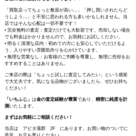
「買取店ってちょっと敷居が高い…」「押し買いされたらど
うしよう…」と不安に思われる方も多いかもしれません。当
店ではそんな心配は一切不要です！
• 完全無料の査定：査定だけでも大歓迎です。売却しない場合
でも料金はかかりませんので、お気軽にお試しください。
• 明るく清潔な店内：初めての方にも安心していただけるよ
う、入りやすい雰囲気作りを心がけています。
• 無理な営業なし：お客様のご判断を尊重し、無理に売却をお
すすめすることはありません。
ご来店の際は「ちょっと試しに査定してみたい」という感覚
で大丈夫です。気になる品物がございましたら、ぜひお持ち
ください！
「いちふじ」
は
金の査定経験が豊富
であり、
精密に純度を計
測
いたします。
まずはお気軽にご相談ください！
当店は アピタ蒲郡 2F にあります。お買い物のついでに
是非、お立ち寄りください。