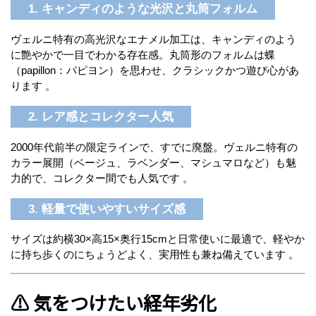
1. キャンディのような光沢と丸筒フォルム
ヴェルニ特有の高光沢なエナメル加工は、キャンディのよう
に艶やかで一目でわかる存在感。丸筒形のフォルムは蝶
（papillon：パピヨン）を思わせ、クラシックかつ遊び心があ
ります
。
2. レア感とコレクター人気
2000年代前半の限定ラインで、すでに廃盤。ヴェルニ特有の
カラー展開（ベージュ、ラベンダー、マシュマロなど）も魅
力的で、コレクター間でも人気です
。
3. 軽量で使いやすいサイズ感
サイズは約横30×高15×奥行15cmと日常使いに最適で、軽やか
に持ち歩くのにちょうどよく、実用性も兼ね備えています
。
⚠️ 気をつけたい経年劣化