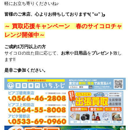
軽にお立ち寄りくださいね♪
皆様のご来店、心よりお待ちしております٩( ”ω” )و
～ 買取応援キャンペーン 春のサイコロチャ
レンジ開催中～
ご成約1万円以上の方
サイコロの出た目に応じて、
お米
や
日用品
を
プレゼント
致し
ます!!
是非ご参加ください。