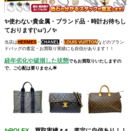
✨使わない貴金属・ブランド品・時計お待ちし
ております(‘ω’)ノ✨
当店は
HERMES
・
CHANEL
・
LOUIS VUITTON
などのブラン
ドバッグの査定・お買取り実績にも自信があります！！
経年劣化や破損した状態
でもお買取りいたしますの
で、ご心配は要りません🌟
✨ROLEX
買取実績➚➚ 査定に自信あり！！