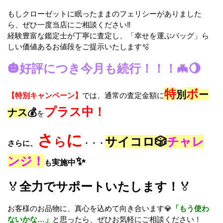
もしクローゼットに眠ったままのフェリシーがありました
ら、ぜひ一度当店にご相談ください‼️
経験豊富な鑑定士が丁寧に査定し、「幸せを運ぶバッグ」ら
しい価値あるお値段をご提示いたします🫧
🎃好評につき今月も続行！！！🦇🌖
特
ボ
別
ー
【特別キャンペーン】
では、通常の査定金額に
プラス中！
ナス
💰
を
さ
に
ら
サイコロ🎲
チャレ
さらに、
・・・
ンジ！
✨
も
実施中
🏅
全力でサポートいたします！
🏅
お客様のお品物に、真心を込めて向き合います💎
「もう使わ
ないかな…」
と思ったら、ぜひお気軽にご相談ください！