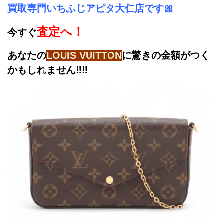
買取専門いちふじアピタ大仁店です🎀
査定へ！
今すぐ
あなたの
LOUIS VUITTON
に驚きの金額がつく
かもしれません‼️‼️