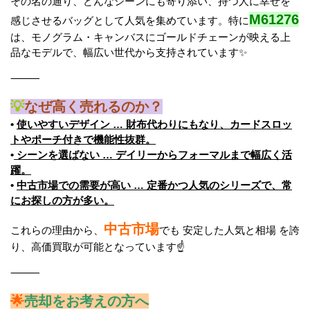
その名の通り、どんなシーンにも寄り添い、持つ人に幸せを
M61276
感じさせるバッグとして人気を集めています。特に
は、モノグラム・キャンバスにゴールドチェーンが映える上
品なモデルで、幅広い世代から支持されています✨
⸻
💡
なぜ高く売れるのか？
•
使いやすいデザイン … 財布代わりにもなり、カードスロッ
トやポーチ付きで機能性抜群。
•
シーンを選ばない … デイリーからフォーマルまで幅広く活
躍。
•
中古市場での需要が高い … 定番かつ人気のシリーズで、常
にお探しの方が多い。
中古市場
これらの理由から、
でも 安定した人気と相場 を誇
り、高価買取が可能となっています☝️
⸻
🌟
売却をお考えの方へ