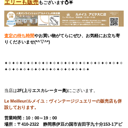
エリーも販売
も
ございます💍🌟
査定の待ち時間
やお買い物がてらにぜひ、お気軽にお立ち寄
りくださいませ(*^▽^*)
✦✧✦✧✦✧✦✧✦✧✦✧✦✧✦✧✦✧✦✧✦✧✦✧✦✧✦✧✦✧✦✧
✦✧✦✧✦✧✦✧✦✧✦✧✦✧✦✧✦✧✦✧✦✧✦
当店は
2F(上りエスカレーター奥)
にございます。
Le Meilleur/ルメイユ：ヴィンテージジュエリーの販売店も併
設しております。
営業時間：10：00～19：00
場所：〒410-2322 静岡県伊豆の国市吉田字九十分153-1アピ