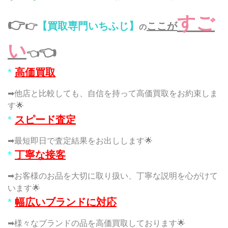
すご
👉
👉
【買取専門いちふじ】
ここが
の
い
👈
👈
*
高価買取
➡他店と比較しても、自信を持って高価買取をお約束しま
す🌟
*
スピード査定
➡最短即日で査定結果をお出しします🌟
*
丁寧な接客
➡お客様のお品を大切に取り扱い、丁寧な説明を心がけて
います🌟
*
幅広いブランドに対応
➡様々なブランドの品を高価買取しております🌟