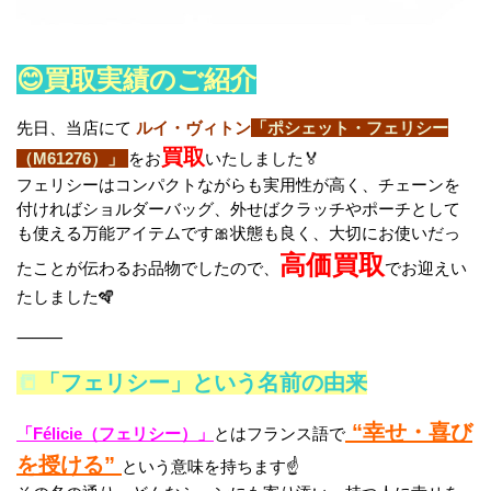
😊買取実績のご紹介
先日、当店にて
ルイ・ヴィトン
「ポシェット・フェリシー
買取
（M61276）」
をお
いたしました🏅
フェリシーはコンパクトながらも実用性が高く、チェーンを
付ければショルダーバッグ、外せばクラッチやポーチとして
も使える万能アイテムです🎀状態も良く、大切にお使いだっ
高価買取
たことが伝わるお品物でしたので、
でお迎えい
たしました🪇
⸻
📒
「フェリシー」という名前の由来
“幸せ・喜び
「Félicie（フェリシー）」
とはフランス語で
を授ける”
という意味を持ちます☝️