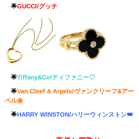
🌟
GUCCI/グッチ
🌟
Tiffany&Co/ティファニー♡
🌟
Van Cleef & Arpels/ヴァンクリーフ&アー
ペル🌼
🌟
HARRY WINSTON/ハリーウィンストン👑