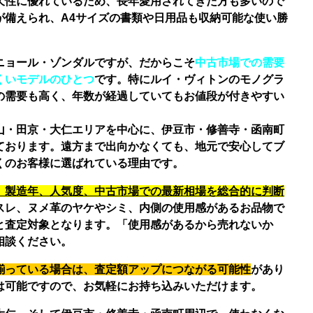
久性に優れているため、長年愛用されてきた方も多いので
が備えられ、A4サイズの書類や日用品も収納可能な使い勝
ニョール・ゾンダルですが、だからこそ
中古市場での需要
くいモデルのひとつ
です。特にルイ・ヴィトンのモノグラ
の需要も高く、年数が経過していてもお値段が付きやすい
山・田京・大仁エリアを中心に、伊豆市・修善寺・函南町
ております。遠方まで出向かなくても、地元で安心してブ
くのお客様に選ばれている理由です。
、製造年、人気度、中古市場での最新相場を総合的に判断
スレ、ヌメ革のヤケやシミ、内側の使用感があるお品物で
と査定対象となります。「使用感があるから売れないか
相談ください。
揃っている場合は、査定額アップにつながる可能性
があり
は可能ですので、お気軽にお持ち込みいただけます。