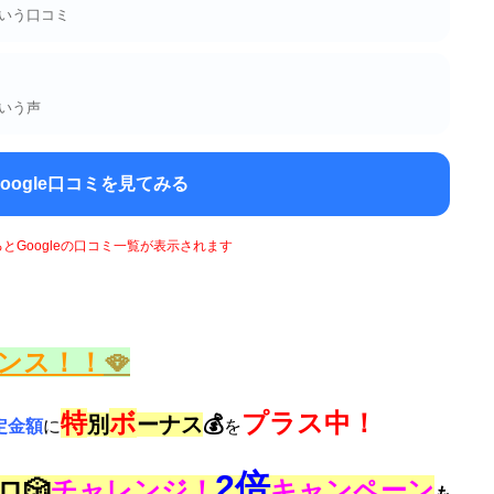
いう口コミ
いう声
Google口コミを見てみる
るとGoogleの口コミ一覧が表示されます
ンス！！
🪭
特
ボ
プラス中！
別
ーナス
💰
定金額
に
を
2倍
ロ🎲
チャレンジ！
キャンペーン
も