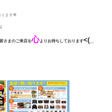
ります🌟
♪
心
<(_
皆さまのご来店を
よりお待ちしております