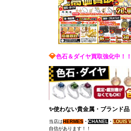
💎
色石＆ダイヤ買取強化中！
✨使わない貴金属・ブランド品・
当店は
HERMES
・
CHANEL
・
LOUIS 
自信があります！！