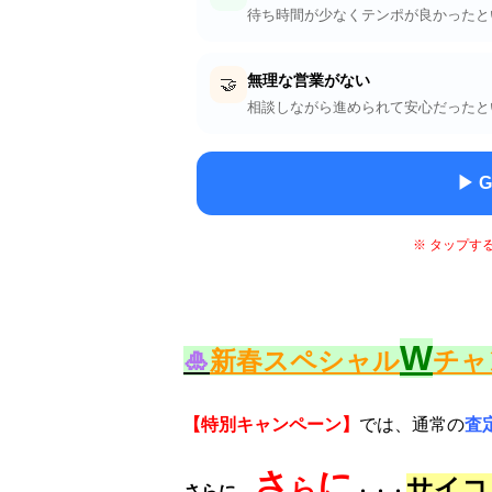
待ち時間が少なくテンポが良かったと
無理な営業がない
🤝
相談しながら進められて安心だったと
▶ 
※ タップす
W
🎍
新春スペシャル
チャ
【特別キャンペーン】
では、通常の
査
さ
に
ら
サイコ
さらに、
・・・