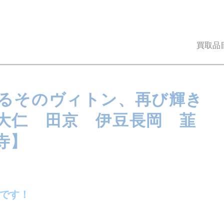
買取品
るそのヴィトン、再び輝き
大仁 田京 伊豆長岡 韮
寺】
です！