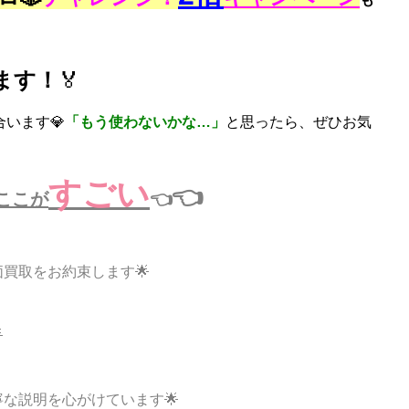
ます！
🏅
います💎
「もう使わないかな…」
と思ったら、ぜひお気
すごい
👈
ここが
👈
買取をお約束します🌟

な説明を心がけています🌟