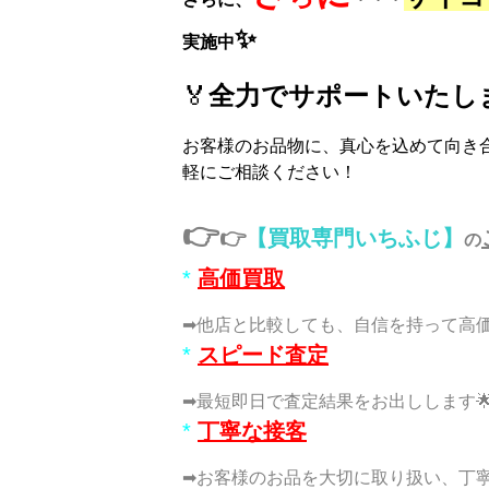
✨
実施中
🏅
全力でサポートいたし
お客様のお品物に、真心を込めて向き合
軽にご相談ください！
👉
👉
【買取専門いちふじ】
の
*
高価買取
➡他店と比較しても、自信を持って高価
*
スピード査定
➡最短即日で査定結果をお出しします
*
丁寧な接客
➡お客様のお品を大切に取り扱い、丁寧