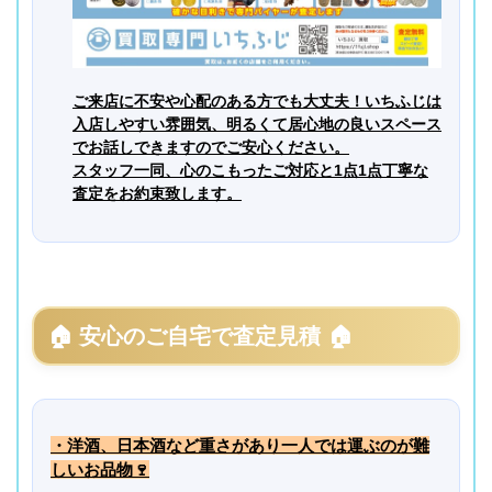
ご来店に不安や心配のある方でも大丈夫！いちふじは
入店しやすい雰囲気、明るくて居心地の良いスペース
でお話しできますのでご安心ください。
スタッフ一同、心のこもったご対応と1点1点丁寧な
査定をお約束致します。
🏠 安心のご自宅で査定見積 🏠
・洋酒、日本酒など重さがあり一人では運ぶのが難
しいお品物
🍷