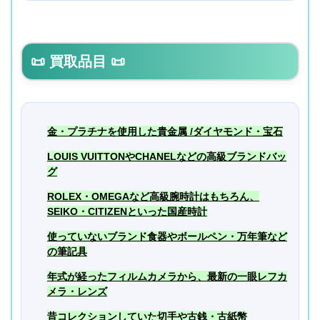
📜
買取品目
📜
金・プラチナを使用した貴金属 /ダイヤモンド・宝石
LOUIS VUITTONやCHANELなどの高級ブランドバッ
グ
ROLEX・OMEGAなど高級腕時計はもちろん、
SEIKO・CITIZENといった国産時計
使っていないブランド食器やボールペン・万年筆など
の筆記具
年式が経ったフィルムカメラから、最新の一眼レフカ
メラ・レンズ
昔コレクションしていた切手や古銭・古紙幣