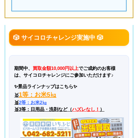
🎲 サイコロチャレンジ実施中
🎲
期間中、
買取金額10,000円以上
でご成約のお客様
は、サイコロチャレンジにご参加いただけます♪
✨景品ラインナップはこちら
✨
1等：お米5㎏
🥇
🥈
2等：お米2㎏
🥉3等：日用品・洗剤など（
ハズレなし！
）