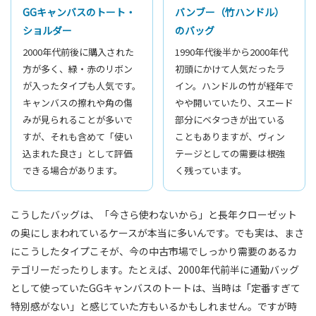
GGキャンバスのトート・
バンブー（竹ハンドル）
ショルダー
のバッグ
2000年代前後に購入された
1990年代後半から2000年代
方が多く、緑・赤のリボン
初頭にかけて人気だったラ
が入ったタイプも人気です。
イン。ハンドルの竹が経年で
キャンバスの擦れや角の傷
やや開いていたり、スエード
みが見られることが多いで
部分にベタつきが出ている
すが、それも含めて「使い
こともありますが、ヴィン
込まれた良さ」として評価
テージとしての需要は根強
できる場合があります。
く残っています。
こうしたバッグは、「今さら使わないから」と長年クローゼット
の奥にしまわれているケースが本当に多いんです。でも実は、まさ
にこうしたタイプこそが、今の中古市場でしっかり需要のあるカ
テゴリーだったりします。たとえば、2000年代前半に通勤バッグ
として使っていたGGキャンバスのトートは、当時は「定番すぎて
特別感がない」と感じていた方もいるかもしれません。ですが時