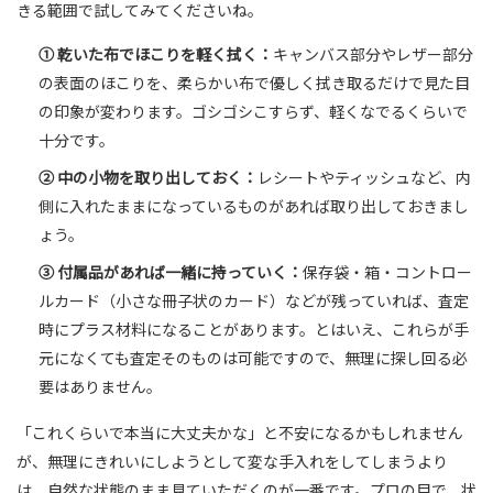
きる範囲で試してみてくださいね。
① 乾いた布でほこりを軽く拭く：
キャンバス部分やレザー部分
の表面のほこりを、柔らかい布で優しく拭き取るだけで見た目
の印象が変わります。ゴシゴシこすらず、軽くなでるくらいで
十分です。
② 中の小物を取り出しておく：
レシートやティッシュなど、内
側に入れたままになっているものがあれば取り出しておきまし
ょう。
③ 付属品があれば一緒に持っていく：
保存袋・箱・コントロー
ルカード（小さな冊子状のカード）などが残っていれば、査定
時にプラス材料になることがあります。とはいえ、これらが手
元になくても査定そのものは可能ですので、無理に探し回る必
要はありません。
「これくらいで本当に大丈夫かな」と不安になるかもしれません
が、無理にきれいにしようとして変な手入れをしてしまうより
は、自然な状態のまま見ていただくのが一番です。プロの目で、状