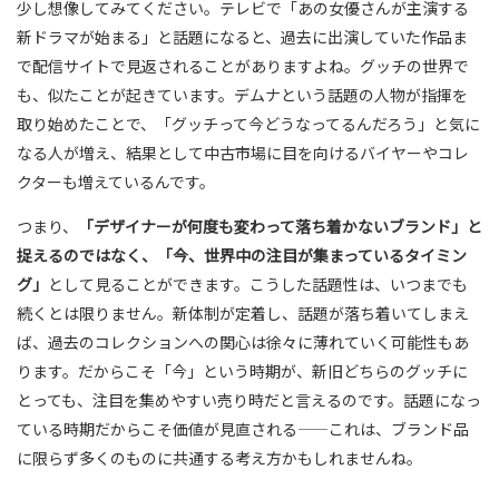
少し想像してみてください。テレビで「あの女優さんが主演する
新ドラマが始まる」と話題になると、過去に出演していた作品ま
で配信サイトで見返されることがありますよね。グッチの世界で
も、似たことが起きています。デムナという話題の人物が指揮を
取り始めたことで、「グッチって今どうなってるんだろう」と気に
なる人が増え、結果として中古市場に目を向けるバイヤーやコレ
クターも増えているんです。
つまり、
「デザイナーが何度も変わって落ち着かないブランド」と
捉えるのではなく、「今、世界中の注目が集まっているタイミン
グ」
として見ることができます。こうした話題性は、いつまでも
続くとは限りません。新体制が定着し、話題が落ち着いてしまえ
ば、過去のコレクションへの関心は徐々に薄れていく可能性もあ
ります。だからこそ「今」という時期が、新旧どちらのグッチに
とっても、注目を集めやすい売り時だと言えるのです。話題になっ
ている時期だからこそ価値が見直される——これは、ブランド品
に限らず多くのものに共通する考え方かもしれませんね。