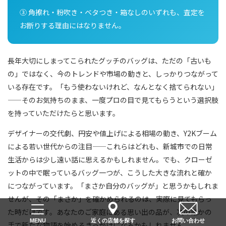
③ 角擦れ・粉吹き・ベタつき・箱なしのいずれも、査定を
お断りする理由にはなりません。
長年大切にしまってこられたグッチのバッグは、ただの「古いも
の」ではなく、今のトレンドや市場の動きと、しっかりつながって
いる存在です。「もう使わないけれど、なんとなく捨てられない」
——そのお気持ちのまま、一度プロの目で見てもらうという選択肢
を持っていただけたらと思います。
デザイナーの交代劇、円安や値上げによる相場の動き、Y2Kブーム
による若い世代からの注目——これらはどれも、新城市での日常
生活からは少し遠い話に思えるかもしれません。でも、クローゼ
ットの中で眠っているバッグ一つが、こうした大きな流れと確か
につながっています。「まさか自分のバッグが」と思うかもしれま
せんが、その「まさか」を確かめられるのは、実際に見てもらっ
た時だけです。あなたのご家庭にある思い出の品が、次の誰かの
近くの店舗を探す
お問い合わせ
MENU
手で新たな物語を始めるきっかけになるかもしれません。