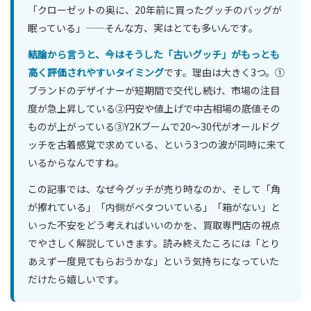
「クローゼットの奥に、20年前に買ったグッチのバッグが
眠っている」——そんな方、実はとても多いんです。
結論から言うと、今はそうした「古いグッチ」がもっとも
高く評価されやすいタイミング
です。理由は大きく3つ。①
ブランドのデザイナーが短期間で交代し続け、市場の注目
度が急上昇している②円安や値上げで中古相場の底値その
ものが上がっている③Y2Kブームで20〜30代がオールドグ
ッチを古着感覚で求めている、という3つの波が同時に来て
いるからなんですね。
この記事では、なぜ今グッチが売り時なのか、そして「角
が擦れている」「内側がベタついている」「箱がない」と
いった不安をどう考えればいいのかを、買取専門店の視点
でやさしく解説していきます。読み終えたころには「とり
あえず一度見てもらおうかな」という気持ちになっていた
だけたら嬉しいです。