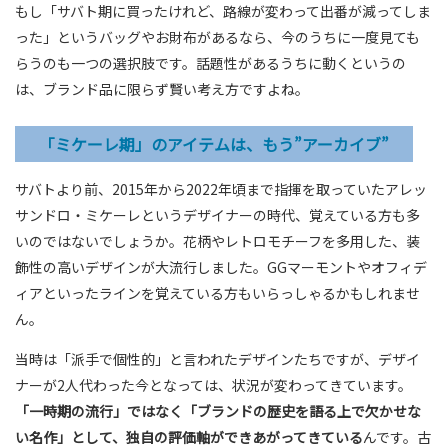
もし「サバト期に買ったけれど、路線が変わって出番が減ってしま
った」というバッグやお財布があるなら、今のうちに一度見ても
らうのも一つの選択肢です。話題性があるうちに動くというの
は、ブランド品に限らず賢い考え方ですよね。
「ミケーレ期」のアイテムは、もう”アーカイブ”
サバトより前、2015年から2022年頃まで指揮を取っていたアレッ
サンドロ・ミケーレというデザイナーの時代、覚えている方も多
いのではないでしょうか。花柄やレトロモチーフを多用した、装
飾性の高いデザインが大流行しました。GGマーモントやオフィデ
ィアといったラインを覚えている方もいらっしゃるかもしれませ
ん。
当時は「派手で個性的」と言われたデザインたちですが、デザイ
ナーが2人代わった今となっては、状況が変わってきています。
「一時期の流行」ではなく「ブランドの歴史を語る上で欠かせな
い名作」として、独自の評価軸ができあがってきている
んです。古