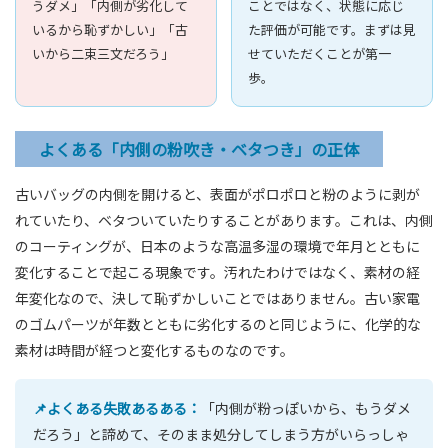
うダメ」「内側が劣化して
ことではなく、状態に応じ
いるから恥ずかしい」「古
た評価が可能です。まずは見
いから二束三文だろう」
せていただくことが第一
歩。
よくある「内側の粉吹き・ベタつき」の正体
古いバッグの内側を開けると、表面がポロポロと粉のように剥が
れていたり、ベタついていたりすることがあります。これは、内側
のコーティングが、日本のような高温多湿の環境で年月とともに
変化することで起こる現象です。汚れたわけではなく、素材の経
年変化なので、決して恥ずかしいことではありません。古い家電
のゴムパーツが年数とともに劣化するのと同じように、化学的な
素材は時間が経つと変化するものなのです。
📌よくある失敗あるある：
「内側が粉っぽいから、もうダメ
だろう」と諦めて、そのまま処分してしまう方がいらっしゃ