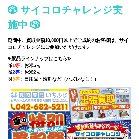
🎲 サイコロチャレンジ実
施中
🎲
期間中、買取金額10,000円以上でご成約のお客様は、サイ
コロチャレンジにご参加いただけます♪
✨景品ラインナップはこちら
✨
🥇
1等
：お米5㎏
🥈
2等
：お米2㎏
🥉
3等
：日用品・洗剤など（ハズレなし！）