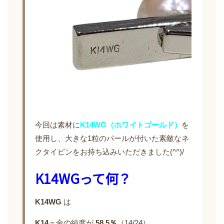
今回は素材に
K14WG（ホワイトゴールド）
を
使用し、大きな1粒のパールが付いた素敵なネ
クタイピンをお持ち込みいただきました(^^)/
K14WGって何？
K14WG
は
K14
＝金の純度が
58.5％
（14/24）