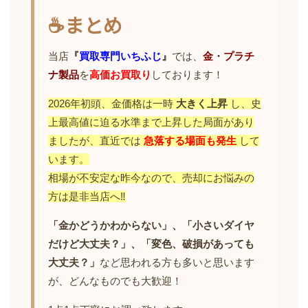
☕まとめ
当店
『
買取専門いちふじ
』
では、
金
・
プラチ
ナ製品
を
高価お買取り
しております！
2026年初頭、金価格は一時
大きく上昇
し、史
上最高値に迫る水準まで上昇した局面があり
ましたが、直近では
急落する場面も発生
して
います。
相場が不安定な昨今なので、売却にお悩みの
方は是非当店へ‼
「金かどうかわからない」、「小さいダイヤ
だけど大丈夫？」、「変色、破損があっても
大丈夫？」
など思われる方も多いと思います
が、どんなものでも大歓迎！