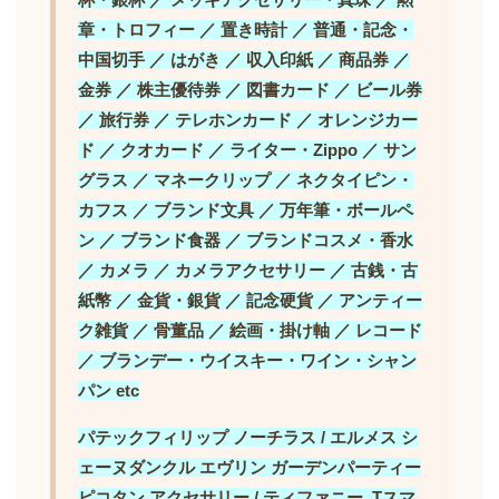
章・トロフィー ／ 置き時計 ／ 普通・記念・
中国切手 ／ はがき ／ 収入印紙 ／ 商品券 ／
金券 ／ 株主優待券 ／ 図書カード ／ ビール券
／ 旅行券 ／ テレホンカード ／ オレンジカー
ド ／ クオカード ／ ライター・Zippo ／ サン
グラス ／ マネークリップ ／ ネクタイピン・
カフス ／ ブランド文具 ／ 万年筆・ボールペ
ン ／ ブランド食器 ／ ブランドコスメ・香水
／ カメラ ／ カメラアクセサリー ／ 古銭・古
紙幣 ／ 金貨・銀貨 ／ 記念硬貨 ／ アンティー
ク雑貨 ／ 骨董品 ／ 絵画・掛け軸 ／ レコード
／ ブランデー・ウイスキー・ワイン・シャン
パン etc
パテックフィリップ ノーチラス / エルメス シ
ェーヌダンクル エヴリン ガーデンパーティー
ピコタン アクセサリー / ティファニー Tスマ