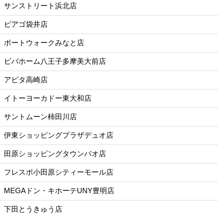
サンストリート浜北店
ピアゴ袋井店
ポートウォークみなと店
ビバホーム八王子多摩美大前店
アピタ高崎店
イトーヨーカドー東大和店
サントムーン柿田川店
伊東ショッピングプラザデュオ店
田原ショッピングタウンパオ店
フレスポ小田原シティーモール店
MEGAドン・キホーテUNY豊明店
下田とうきゅう店