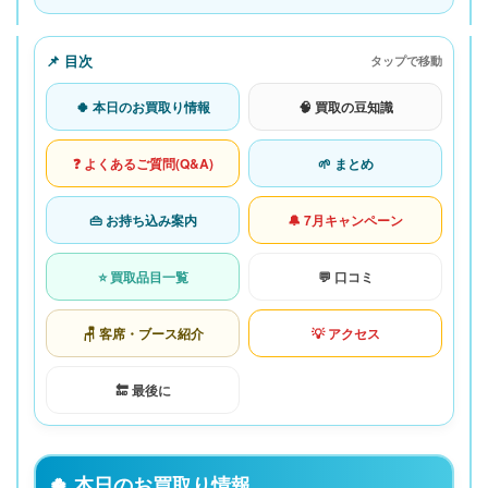
📌 目次
タップで移動
🍀 本日のお買取り情報
🧠 買取の豆知識
❓ よくあるご質問(Q&A)
🌱 まとめ
👜 お持ち込み案内
🔔 7月キャンペーン
⭐ 買取品目一覧
💬 口コミ
🪑 客席・ブース紹介
💡 アクセス
🔚 最後に
🍀 本日のお買取り情報