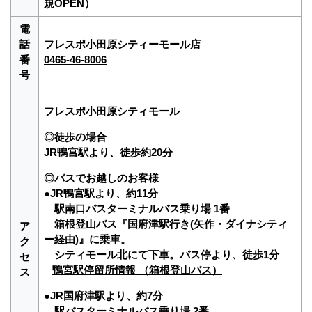
規OPEN）
電
話
フレスポ小田原シティーモール店
番
0465-46-8006
号
フレスポ小田原シティモール
◎徒歩の場合
JR鴨宮駅より、徒歩約20分
◎バスでお越しのお客様
●JR鴨宮駅より、約11分
駅南口バスターミナルバス乗り場 1番
箱根登山バス『国府津駅行き(矢作・ダイナシティ
ア
ー経由)』に乗車。
ク
シティモール北にて下車。バス停より、徒歩1分
セ
鴨宮駅停留所情報 （箱根登山バス）
ス
●JR国府津駅より、約7分
駅バスターミナルバス乗り場 2番