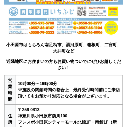
小田原市はもちろん南足柄市、湯河原町、箱根町、二宮町、
大井町など
近隣地区にお住まいの方もお買い物ついでにぜひお越しくだ
さい！
営
10時00分～19時00分
業
※施設の閉館時間の都合上、最終受付時間前にご来店
時
頂いてもお預かり対応となる場合がございます。
間
〒256-0813
住
神奈川県小田原市前川100
所
フレスポ小田原シティーモール北館1F・南館1F（新