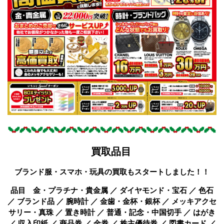
買取品目
ブランド服・スマホ・玩具の買取もスタートしました！！
品目 金・プラチナ・貴金属 ／ ダイヤモンド・宝石 ／ 色石
／ ブランド品 ／ 腕時計 ／ 金歯・金杯・銀杯 ／ メッキアクセ
サリー・真珠 ／ 置き時計 ／ 普通・記念・中国切手 ／ はがき
／ 収入印紙 ／ 商品券 ／ 金券 ／ 株主優待券 ／ 図書カード ／